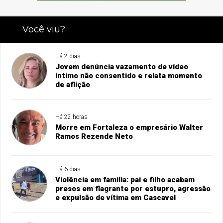
Você viu?
Há 2 dias
Jovem denúncia vazamento de vídeo
íntimo não consentido e relata momento
de aflição
Há 22 horas
Morre em Fortaleza o empresário Walter
Ramos Rezende Neto
Há 6 dias
Violência em família: pai e filho acabam
presos em flagrante por estupro, agressão
e expulsão de vítima em Cascavel