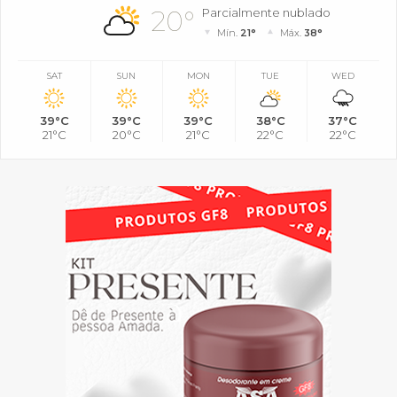
20°
Parcialmente nublado
Mín.
21°
Máx.
38°
SAT
SUN
MON
TUE
WED
39°C
39°C
39°C
38°C
37°C
21°C
20°C
21°C
22°C
22°C