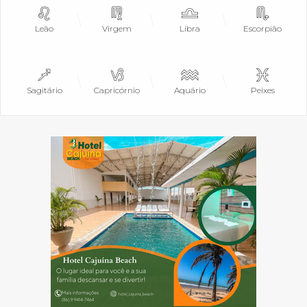
Leão
Virgem
Libra
Escorpião
Sagitário
Capricórnio
Aquário
Peixes