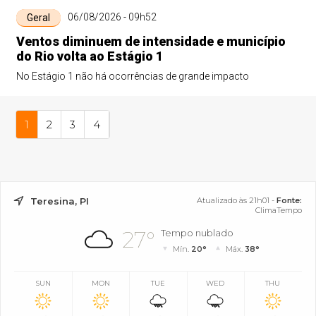
06/08/2026 - 09h52
Geral
Ventos diminuem de intensidade e município
do Rio volta ao Estágio 1
No Estágio 1 não há ocorrências de grande impacto
1
2
3
4
Teresina, PI
Atualizado às 21h01 -
Fonte:
ClimaTempo
27°
Tempo nublado
Mín.
20°
Máx.
38°
SUN
MON
TUE
WED
THU