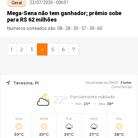
22/07/2026 - 00h31
Geral
Mega-Sena não tem ganhador; prêmio sobe
para R$ 62 milhões
Números sorteados são: 08 - 28 - 30 - 37 - 39 - 60
1
2
3
4
5
6
7
Teresina, PI
Atualizado às 03h01 -
Fonte:
ClimaTempo
22°
Parcialmente nublado
Mín.
20°
Máx.
38°
SUN
MON
TUE
WED
THU
39°C
39°C
39°C
37°C
38°C