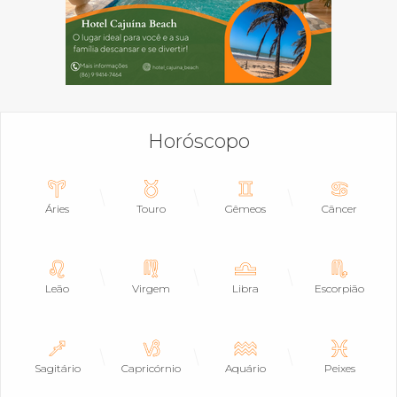
Horóscopo
Áries
Touro
Gêmeos
Câncer
Leão
Virgem
Libra
Escorpião
Sagitário
Capricórnio
Aquário
Peixes