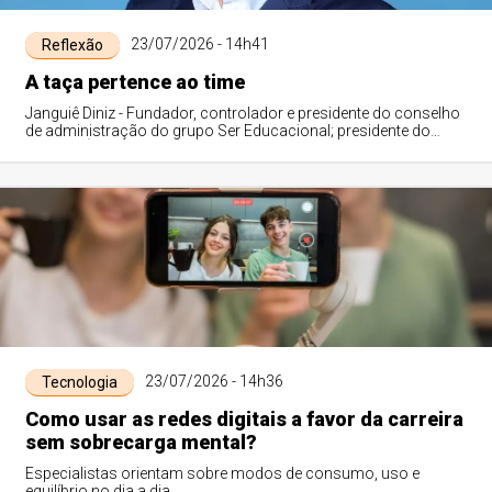
23/07/2026 - 14h41
Reflexão
A taça pertence ao time
Janguiê Diniz - Fundador, controlador e presidente do conselho
de administração do grupo Ser Educacional; presidente do
Instituto Êxito de Empreendedorismo, da JD Business Academy
e da Mentor Capital Group; diretor-presidente da Associação
Brasileira de Mantenedoras de Ensino Superior (ABMES);
secretário-executivo do Brasil Educação - Fórum Brasileiro da
Educação Particular
23/07/2026 - 14h36
Tecnologia
Como usar as redes digitais a favor da carreira
sem sobrecarga mental?
Especialistas orientam sobre modos de consumo, uso e
equilíbrio no dia a dia