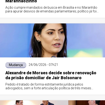
Maranhãozinho
Ação cumpre mandados de busca em Brasília e no Maranhão
para apurar desvios de emendas parlamentares; político já foi
condenado pelo STF este ano pelo mesmo crime
24/06/2026 - 07h21
Mudança
Alexandre de Moraes decide sobre renovação
da prisão domiciliar de Jair Bolsonaro
Pedido é tratado de forma estritamente jurídica pelos
advogados, sem a forte articulação política de três meses
atrás; cenário coincide com afastamento de Michelle
Bolsonaro dos bastidores do PL