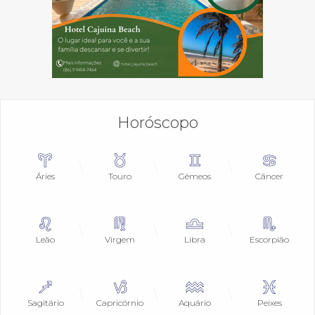
Horóscopo
Áries
Touro
Gêmeos
Câncer
Leão
Virgem
Libra
Escorpião
Sagitário
Capricórnio
Aquário
Peixes