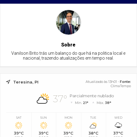
Sobre
Vanilson Brito trás um balanço do que há na politica local e
nacional, trazendo atualizações em tempo real.
Teresina, PI
Atualizado às 13h01 -
Fonte:
ClimaTempo
37°
Parcialmente nublado
Mín.
21°
Máx.
38°
SAT
SUN
MON
TUE
WED
39°C
39°C
39°C
38°C
37°C