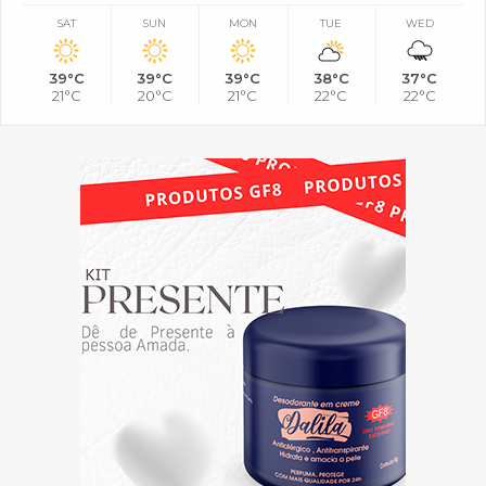
SAT
SUN
MON
TUE
WED
39°C
39°C
39°C
38°C
37°C
21°C
20°C
21°C
22°C
22°C