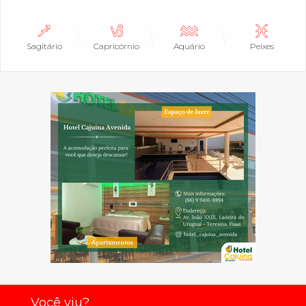
Sagitário
Capricórnio
Aquário
Peixes
Você viu?