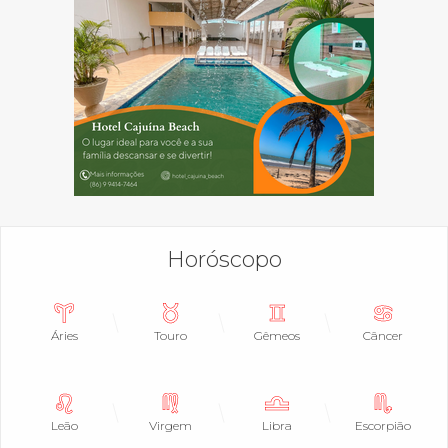
Horóscopo
Áries
Touro
Gêmeos
Câncer
Leão
Virgem
Libra
Escorpião