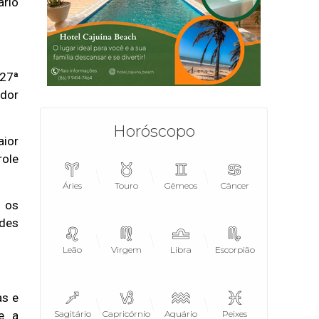
ário
 27ª
edor
Horóscopo
aior
role
Áries
Touro
Gêmeos
Câncer
e os
ades
Leão
Virgem
Libra
Escorpião
as e
ue a
Sagitário
Capricórnio
Aquário
Peixes