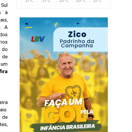
21°C
21°C
20°C
20°C
21°C
 Sul
s à
ais,
. A
dos
umos
s do
a de
m um
ira
eira
ais.
 de
tes,