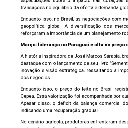
especulações sobre o impacto nas cotações em
transações no equilíbrio da oferta e demanda glob
Enquanto isso, no Brasil, as negociações com m
geopolítica global. A diversificação dos mer
reforçaram a importância de um planejamento robu
Março: liderança no Paraguai e alta no preço d
A história inspiradora de José Marcos Sarabia, br
destaque com o lançamento de seu livro "Sementes 
inovação e visão estratégica, ressaltando a imp
dos negócios.
Enquanto isso, o preço do leite no Brasil regi
Cepea. Essa valorização foi acompanhada por au
Apesar disso, o déficit da balança comercial d
indicando uma recuperação gradual.
No cenário agrícola, produtores enfrentaram des