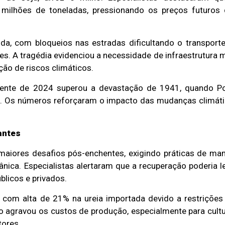
 milhões de toneladas, pressionando os preços futuros
ida, com bloqueios nas estradas dificultando o transport
es. A tragédia evidenciou a necessidade de infraestrutura 
ação de riscos climáticos.
hente de 2024 superou a devastação de 1941, quando P
s. Os números reforçaram o impacto das mudanças climát
zantes
iores desafios pós-enchentes, exigindo práticas de ma
ica. Especialistas alertaram que a recuperação poderia l
licos e privados.
 com alta de 21% na ureia importada devido a restriçõe
o agravou os custos de produção, especialmente para cult
tores.