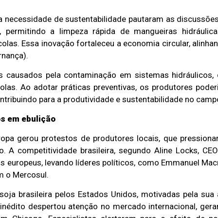
a necessidade de sustentabilidade pautaram as discussõe
 permitindo a limpeza rápida de mangueiras hidráulic
las. Essa inovação fortaleceu a economia circular, alinha
rnança).
os causados pela contaminação em sistemas hidráulicos,
as. Ao adotar práticas preventivas, os produtores pode
ontribuindo para a produtividade e sustentabilidade no camp
os em ebulição
ropa gerou protestos de produtores locais, que pression
. A competitividade brasileira, segundo Aline Locks, CE
s europeus, levando líderes políticos, como Emmanuel Mac
m o Mercosul.
ja brasileira pelos Estados Unidos, motivadas pela sua 
inédito despertou atenção no mercado internacional, ger