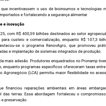
s que incentivassem o uso de bioinsumos e tecnologias 
importados e fortalecendo a segurança alimentar.
de e inovação
25, com R$ 400,59 bilhões destinados ao setor agropecuá
 para custeio e comercialização, enquanto R$ 107,3 bil
 destacou-se o programa RenovAgro, que promoveu prát
adas e implantação de sistemas integrados de produção.
ainda mais adesão. Produtores enquadrados no Pronamp tiv
, enquanto programas específicos ofereceram taxas entr
o Agronegócio (LCA) permitiu maior flexibilidade no aces
ue financiou reparações ambientais em áreas embargad
vel das terras. Essa abordagem fortaleceu o compromiss
o e preservação.