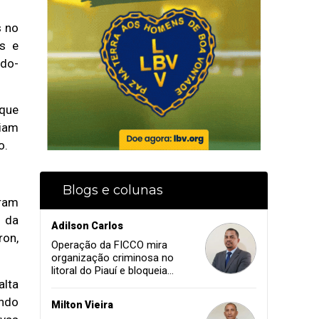
s no
as e
ndo-
 que
riam
o.
Blogs e colunas
aram
O da
Adilson Carlos
ron,
Operação da FICCO mira
organização criminosa no
litoral do Piauí e bloqueia
alta
mais de R$ 18 milhões
ando
Milton Vieira