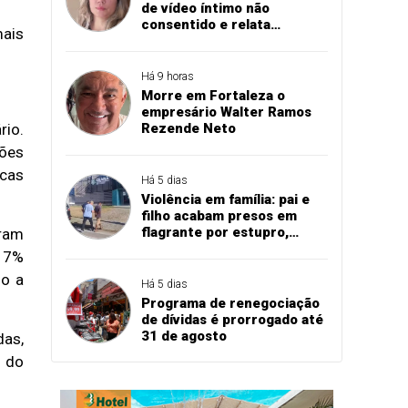
de vídeo íntimo não
consentido e relata
mais
momento de aflição
Há 9 horas
Morre em Fortaleza o
empresário Walter Ramos
Rezende Neto
rio.
hões
icas
Há 5 dias
Violência em família: pai e
filho acabam presos em
flagrante por estupro,
eram
agressão e expulsão de
e 7%
vítima em Cascavel
so a
Há 5 dias
Programa de renegociação
de dívidas é prorrogado até
31 de agosto
as,
o do