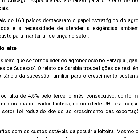
 Chicago. Especialistas alertaram para o efeito de n
ais.
ais de 160 países destacaram o papel estratégico do agr
cados e a necessidade de atender a exigências ambien
sto para manter a liderança no setor.
o leite
asileiro que se tornou líder do agronegócio no Paraguai, ga
de Sucesso". O relato de Sarabia trouxe lições de resiliên
ortância da sucessão familiar para o crescimento sustent
strou alta de 4,5% pelo terceiro mês consecutivo, confor
mentos nos derivados lácteos, como o leite UHT e a muçar
o setor foi reduzido devido ao crescimento das exportaç
afios com os custos estáveis da pecuária leiteira. Mesmo