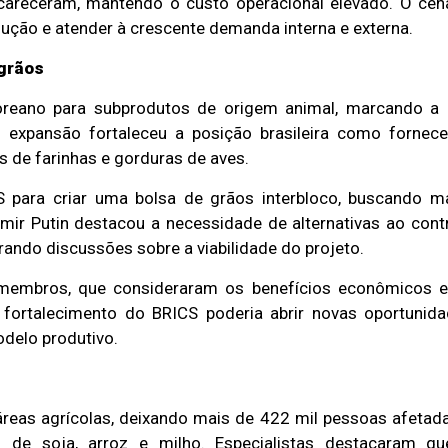
careceram, mantendo o custo operacional elevado. O cen
odução e atender à crescente demanda interna e externa.
 grãos
coreano para subprodutos de origem animal, marcando a
 expansão fortaleceu a posição brasileira como fornec
s de farinhas e gorduras de aves.
 para criar uma bolsa de grãos interbloco, buscando m
imir Putin destacou a necessidade de alternativas ao cont
ando discussões sobre a viabilidade do projeto.
es-membros, que consideraram os benefícios econômicos 
o fortalecimento do BRICS poderia abrir novas oportunid
delo produtivo.
reas agrícolas, deixando mais de 422 mil pessoas afetad
o de soja, arroz e milho. Especialistas destacaram q