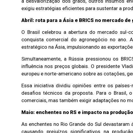
a desvalorização dos grãos, outros insumos en
exigiu estratégias eficientes para sustentar a pr
Abril: rota para a Ásia e BRICS no mercado de
O Brasil celebrou a abertura do mercado sul-
conquista comercial do agronegócio no ano. A
estratégico na Ásia, impulsionando as exportaçõe
Simultaneamente, a Rússia pressionou os BRICS
influência nos preços globais. O presidente Vlad
europeu e norte-americano sobre as cotações, ger
Essa iniciativa dividiu opiniões entre os país
desafios técnicos da proposta. Para o Brasil, 
comerciais, mas também exigir adaptações no mo
Maio: enchentes no RS e impacto na produção
As enchentes no Rio Grande do Sul devastaram á
causando prejuízos significativos na produçã