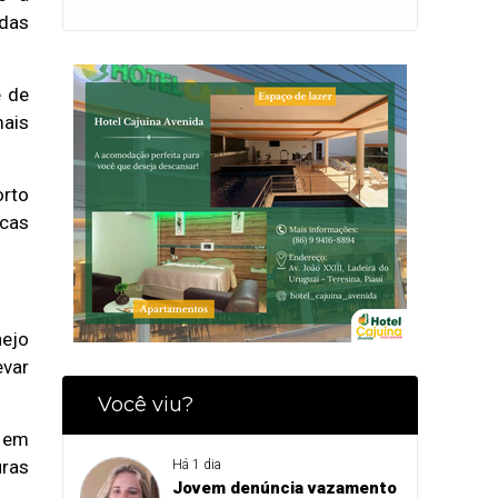
 das
e de
mais
orto
icas
nejo
evar
Você viu?
s em
uras
Há 1 dia
Jovem denúncia vazamento