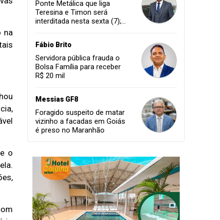
ovas
Ponte Metálica que liga
Teresina e Timon será
interditada nesta sexta (7);
confira os horários
o na
tais
Fábio Brito
Servidora pública frauda o
Bolsa Família para receber
R$ 20 mil
nhou
Messias GF8
cia,
Foragido suspeito de matar
ável
vizinho a facadas em Goiás
é preso no Maranhão
me o
ela.
ões,
 com