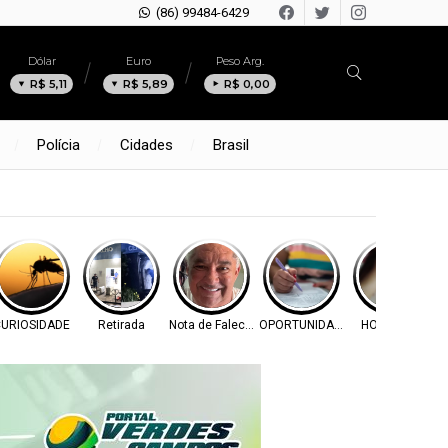
(86) 99484-6429
Dólar
Euro
Peso Arg.
R$ 5,11
R$ 5,89
R$ 0,00
Polícia
Cidades
Brasil
URIOSIDADE
Retirada
Nota de Falecimento
OPORTUNIDADE
HOMICÍDIO