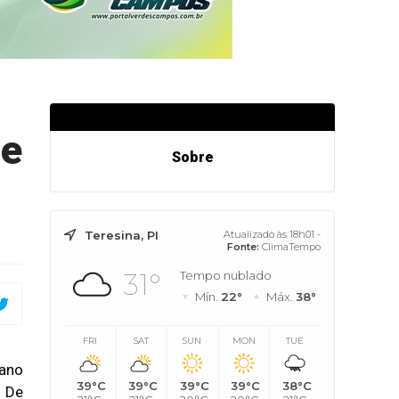
 e
Sobre
Teresina, PI
Atualizado às 18h01 -
Fonte:
ClimaTempo
31°
Tempo nublado
Mín.
22°
Máx.
38°
FRI
SAT
SUN
MON
TUE
 ano
39°C
39°C
39°C
39°C
38°C
 De