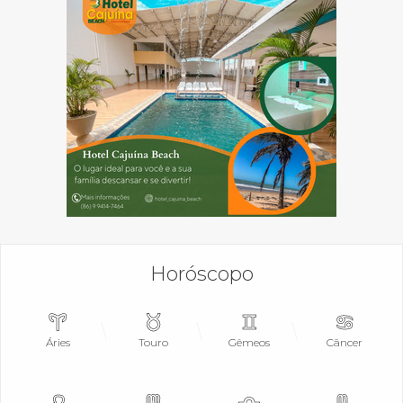
Horóscopo
Áries
Touro
Gêmeos
Câncer