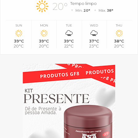
20°
Tempo limpo
Mín.
20°
Máx.
38°
SUN
MON
TUE
WED
THU
39°C
39°C
39°C
37°C
38°C
20°C
20°C
22°C
23°C
20°C