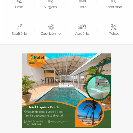
Leão
Virgem
Libra
Escorpião
Sagitário
Capricórnio
Aquário
Peixes