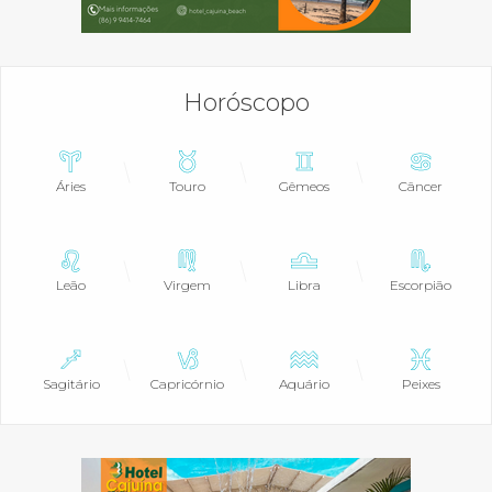
Horóscopo
Áries
Touro
Gêmeos
Câncer
Leão
Virgem
Libra
Escorpião
Sagitário
Capricórnio
Aquário
Peixes