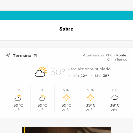
Sobre
Teresina, PI
Atualizado às 10h01 -
Fonte:
ClimaTempo
30°
Parcialmente nublado
Mín.
22°
Máx.
38°
FRI
SAT
SUN
MON
TUE
39°C
39°C
39°C
39°C
38°C
21°C
21°C
20°C
20°C
21°C