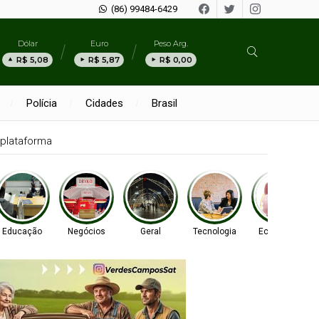
(86) 99484-6429
Dólar
Euro
Peso Arg.
R$ 5,08
R$ 5,87
R$ 0,00
Polícia
Cidades
Brasil
plataforma
Educação
Negócios
Geral
Tecnologia
Economia