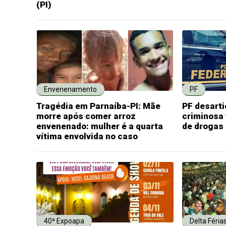
(PI)
Envenenamento
PF
Tragédia em Parnaíba-PI: Mãe
PF desarti
morre após comer arroz
criminosa 
envenenado: mulher é a quarta
de drogas n
vítima envolvida no caso
40ª Expoapa
Delta Féria