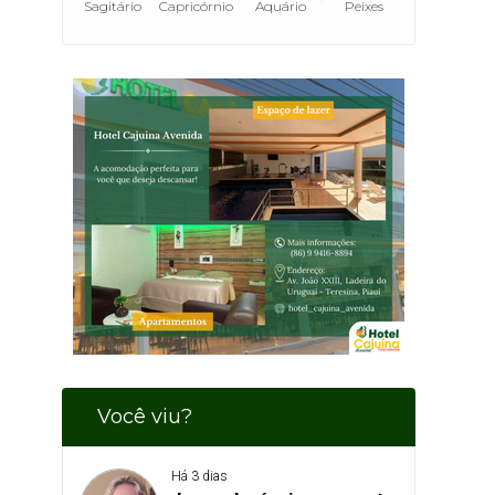
Sagitário
Capricórnio
Aquário
Peixes
Você viu?
Há 3 dias