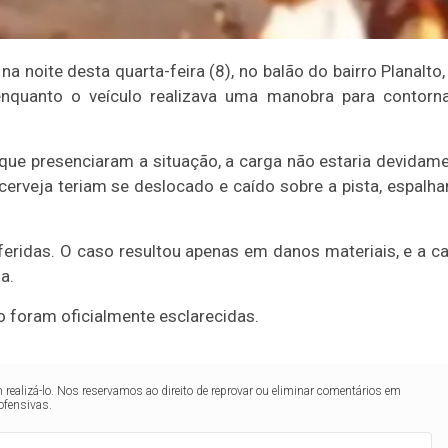
a noite desta quarta-feira (8), no balão do bairro Planalto
u enquanto o veículo realizava uma manobra para contorn
ue presenciaram a situação, a carga não estaria devidam
cerveja teriam se deslocado e caído sobre a pista, espalh
feridas. O caso resultou apenas em danos materiais, e a c
a.
o foram oficialmente esclarecidas.
realizá-lo. Nos reservamos ao direito de reprovar ou eliminar comentários em
ofensivas.