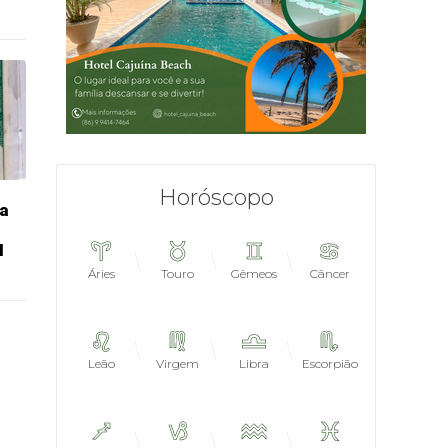
Horóscopo
ma
I
Áries
Touro
Gêmeos
Câncer
Leão
Virgem
Libra
Escorpião