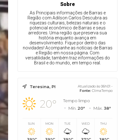
Sobre
As Principais informações de Barras e
Região com Adilson Carlos Descubra as
riquezas culturais, belezas naturais e o
potencial econômico de Barras e seus
arredores. Uma região que preserva sua
história enquanto avança em
desenvolvimento. Fique por dentro das
novidades! Acompanhe as notícias de Barras
e Região em nossa página. Com
versatilidade, também traz informações do
Brasil e do mundo, em tempo real.
Teresina, PI
Atualizado às 06h01 -
Fonte:
ClimaTempo
20°
Tempo limpo
Mín.
20°
Máx.
38°
SUN
MON
TUE
WED
THU
39°C
39°C
39°C
37°C
38°C