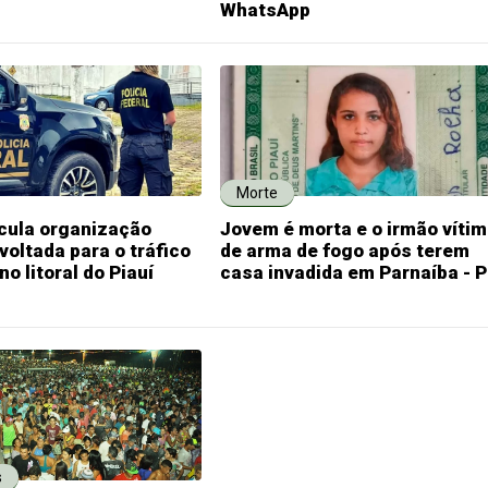
WhatsApp
Morte
cula organização
Jovem é morta e o irmão víti
voltada para o tráfico
de arma de fogo após terem
o litoral do Piauí
casa invadida em Parnaíba - P
s