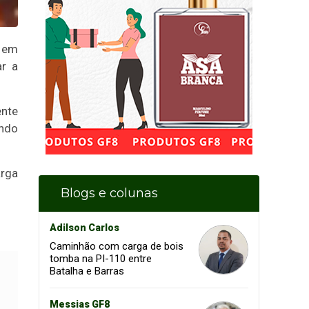
, em
ar a
ente
ando
arga
Blogs e colunas
Adilson Carlos
Caminhão com carga de bois
tomba na PI-110 entre
Batalha e Barras
Messias GF8