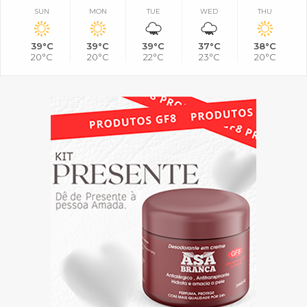
SUN
MON
TUE
WED
THU
39°C
39°C
39°C
37°C
38°C
20°C
20°C
22°C
23°C
20°C