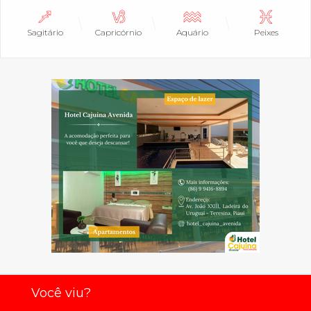
Sagitário
Capricórnio
Aquário
Peixes
Você viu?