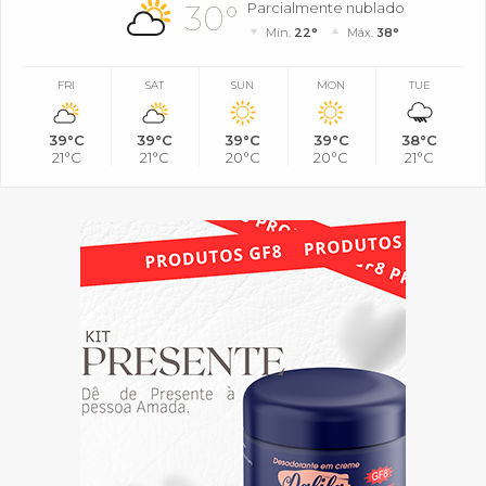
30°
Parcialmente nublado
Mín.
22°
Máx.
38°
FRI
SAT
SUN
MON
TUE
39°C
39°C
39°C
39°C
38°C
21°C
21°C
20°C
20°C
21°C