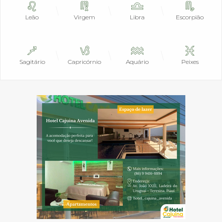
Leão
Virgem
Libra
Escorpião
Sagitário
Capricórnio
Aquário
Peixes