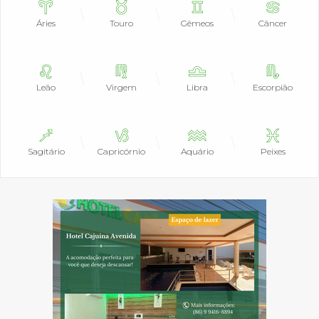
Áries
Touro
Gêmeos
Câncer
Leão
Virgem
Libra
Escorpião
Sagitário
Capricórnio
Aquário
Peixes