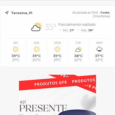
Teresina, PI
Atualizado às 11h01 -
Fonte:
ClimaTempo
35°
Parcialmente nublado
Mín.
21°
Máx.
38°
SAT
SUN
MON
TUE
WED
39°C
39°C
39°C
38°C
37°C
21°C
20°C
21°C
22°C
22°C