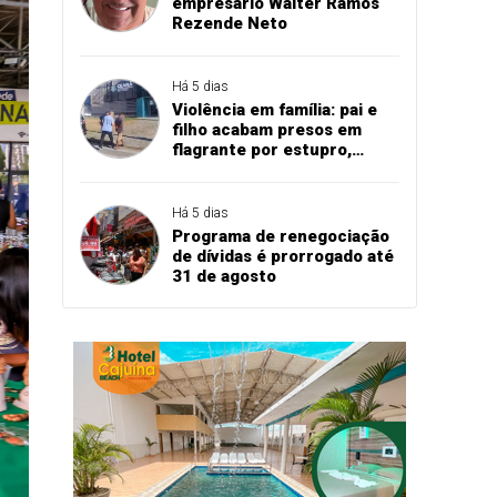
empresário Walter Ramos
Rezende Neto
Há 5 dias
Violência em família: pai e
filho acabam presos em
flagrante por estupro,
agressão e expulsão de
vítima em Cascavel
Há 5 dias
Programa de renegociação
de dívidas é prorrogado até
31 de agosto