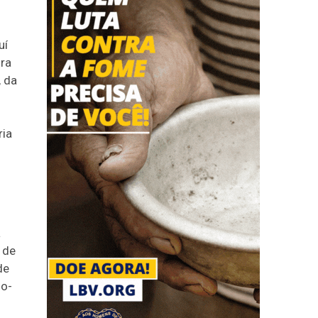
uí
ira
, da
ria
a
4 de
de
do-