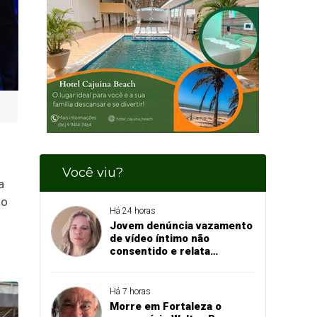
Você viu?
a
do
Há 24 horas
Jovem denúncia vazamento
de vídeo íntimo não
consentido e relata
momento de aflição
Há 7 horas
Morre em Fortaleza o