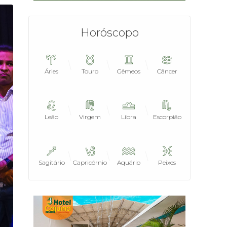
Horóscopo
Áries
Touro
Gêmeos
Câncer
Leão
Virgem
Libra
Escorpião
Sagitário
Capricórnio
Aquário
Peixes