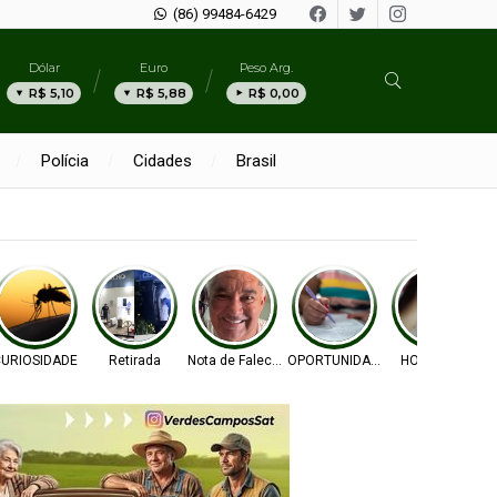
(86) 99484-6429
Dólar
Euro
Peso Arg.
R$ 5,10
R$ 5,88
R$ 0,00
Polícia
Cidades
Brasil
URIOSIDADE
Retirada
Nota de Falecimento
OPORTUNIDADE
HOMICÍDIO