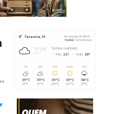
Teresina, PI
Atualizado às 16h01 -
a
Fonte:
ClimaTempo
37°
Tempo nublado
Mín.
22°
Máx.
38°
FRI
SAT
SUN
MON
TUE
39°C
39°C
39°C
39°C
38°C
ira
21°C
21°C
20°C
20°C
21°C