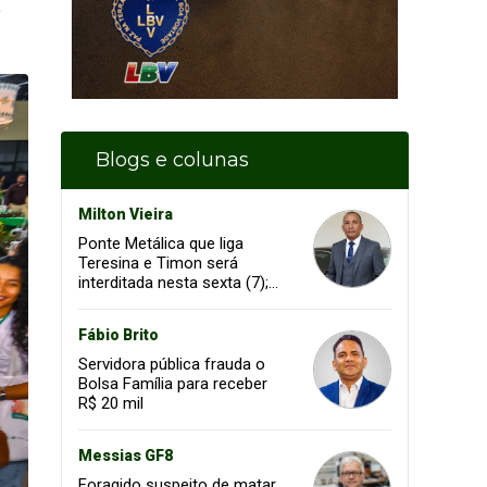
a
Blogs e colunas
Milton Vieira
Ponte Metálica que liga
Teresina e Timon será
interditada nesta sexta (7);
confira os horários
Fábio Brito
Servidora pública frauda o
Bolsa Família para receber
R$ 20 mil
Messias GF8
Foragido suspeito de matar