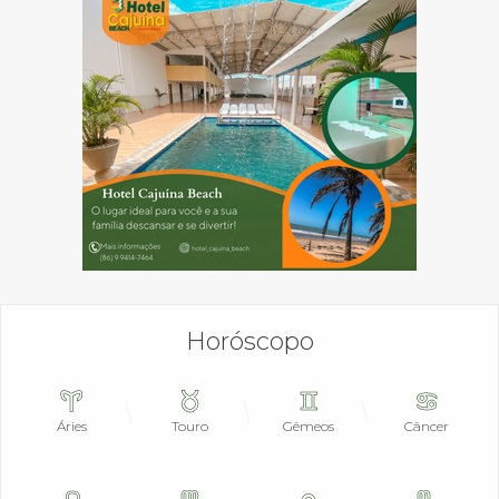
Horóscopo
Áries
Touro
Gêmeos
Câncer