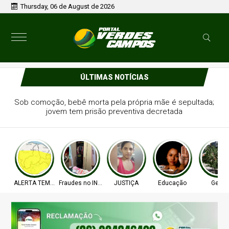
Thursday, 06 de August de 2026
ÚLTIMAS NOTÍCIAS
Cientistas descobrem por que certas pessoas atrai mais
mosquitos do que outras
ALERTA TEMPO
Fraudes no INSS
JUSTIÇA
Educação
Geral