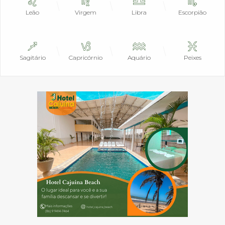
Leão
Virgem
Libra
Escorpião
Sagitário
Capricórnio
Aquário
Peixes