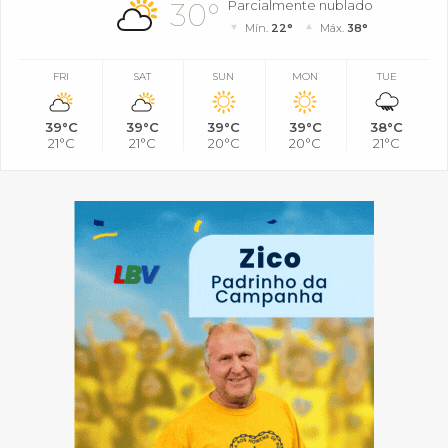
30°
Parcialmente nublado
Mín.
22°
Máx.
38°
FRI
SAT
SUN
MON
TUE
39°C
39°C
39°C
39°C
38°C
21°C
21°C
20°C
20°C
21°C