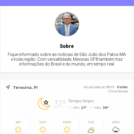
Sobre
Fique informado sobre as notícias de São João dos Patos-MA
e toda região. Com versatilidade, Messias GF8 também traz
informações do Brasil e do mundo, em tempo real.
Teresina, PI
Atualizado às 18h01 -
Fonte:
ClimaTempo
31°
Tempo limpo
Mín.
21°
Máx.
38°
SAT
SUN
MON
TUE
WED