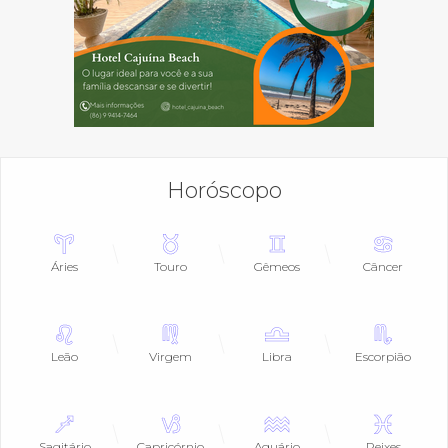
Horóscopo
Áries
Touro
Gêmeos
Câncer
Leão
Virgem
Libra
Escorpião
Sagitário
Capricórnio
Aquário
Peixes