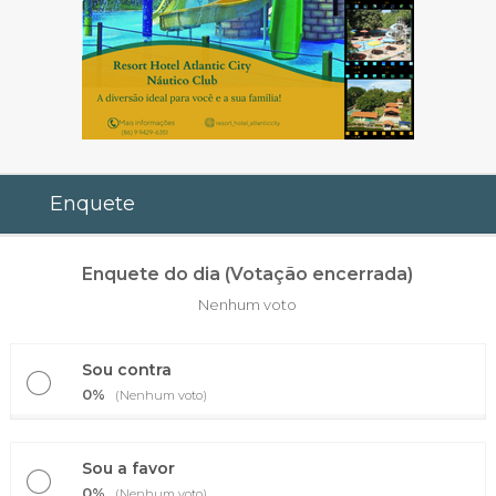
Enquete
Enquete do dia (Votação encerrada)
Nenhum voto
Sou contra
0%
(Nenhum voto)
Sou a favor
0%
(Nenhum voto)