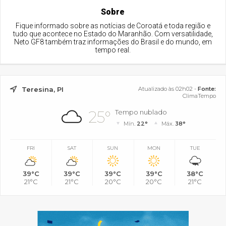
Sobre
Fique informado sobre as notícias de Coroatá e toda região e
tudo que acontece no Estado do Maranhão. Com versatilidade,
Neto GF8 também traz informações do Brasil e do mundo, em
tempo real.
Teresina, PI
Atualizado às 02h02 -
Fonte:
ClimaTempo
25°
Tempo nublado
Mín.
22°
Máx.
38°
FRI
SAT
SUN
MON
TUE
39°C
39°C
39°C
39°C
38°C
21°C
21°C
20°C
20°C
21°C