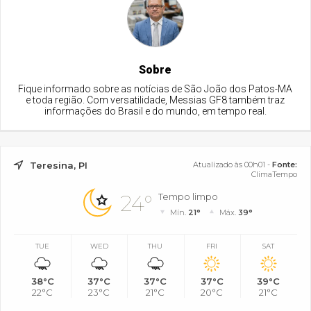
Sobre
Fique informado sobre as notícias de São João dos Patos-MA
e toda região. Com versatilidade, Messias GF8 também traz
informações do Brasil e do mundo, em tempo real.
Teresina, PI
Atualizado às 00h01 -
Fonte:
ClimaTempo
24°
Tempo limpo
Mín.
21°
Máx.
39°
TUE
WED
THU
FRI
SAT
38°C
37°C
37°C
37°C
39°C
22°C
23°C
21°C
20°C
21°C