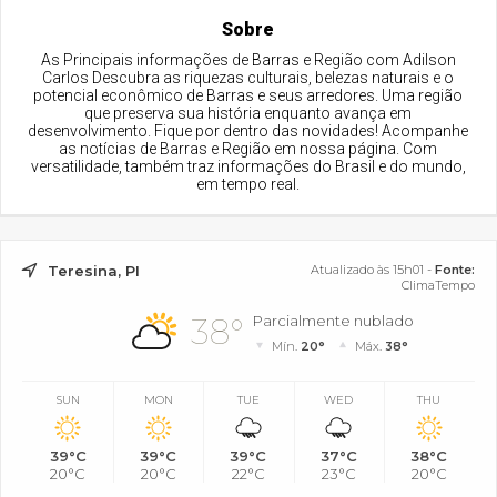
Sobre
As Principais informações de Barras e Região com Adilson
Carlos Descubra as riquezas culturais, belezas naturais e o
potencial econômico de Barras e seus arredores. Uma região
que preserva sua história enquanto avança em
desenvolvimento. Fique por dentro das novidades! Acompanhe
as notícias de Barras e Região em nossa página. Com
versatilidade, também traz informações do Brasil e do mundo,
em tempo real.
Teresina, PI
Atualizado às 15h01 -
Fonte:
ClimaTempo
38°
Parcialmente nublado
Mín.
20°
Máx.
38°
SUN
MON
TUE
WED
THU
39°C
39°C
39°C
37°C
38°C
20°C
20°C
22°C
23°C
20°C