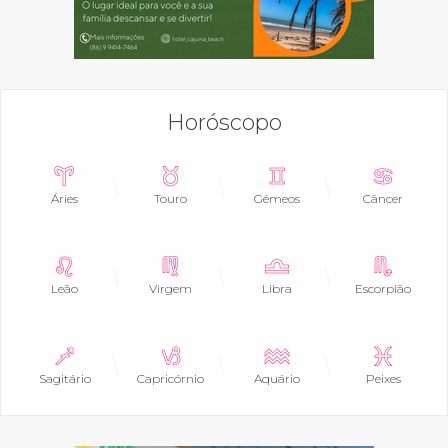
Horóscopo
Áries
Touro
Gêmeos
Câncer
Leão
Virgem
Libra
Escorpião
Sagitário
Capricórnio
Aquário
Peixes