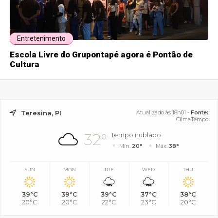
Entretenimento
Escola Livre do Grupontapé agora é Pontão de
Cultura
Teresina, PI
Atualizado às 18h01 -
Fonte:
ClimaTempo
32°
Tempo nublado
Mín.
20°
Máx.
38°
SUN
MON
TUE
WED
THU
39°C
39°C
39°C
37°C
38°C
20°C
20°C
22°C
23°C
20°C