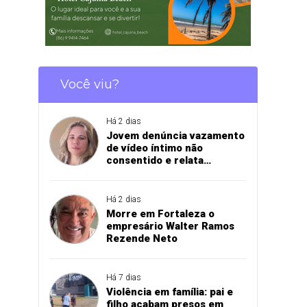
Você viu?
Há 2 dias
Jovem denúncia vazamento
de vídeo íntimo não
consentido e relata
momento de aflição
Há 2 dias
Morre em Fortaleza o
empresário Walter Ramos
Rezende Neto
Há 7 dias
Violência em família: pai e
filho acabam presos em