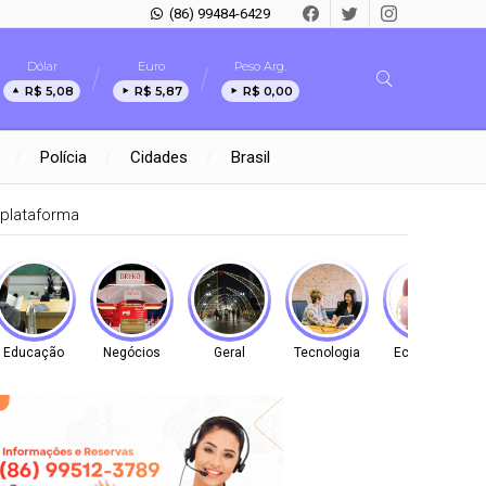
(86) 99484-6429
Dólar
Euro
Peso Arg.
R$ 5,08
R$ 5,87
R$ 0,00
Polícia
Cidades
Brasil
plataforma
Educação
Negócios
Geral
Tecnologia
Economia