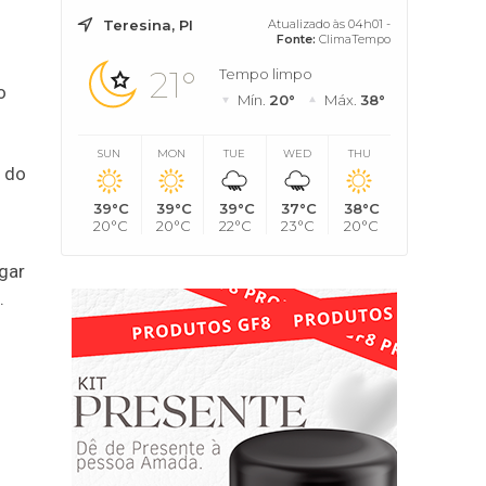
Teresina, PI
Atualizado às 04h01 -
Fonte:
ClimaTempo
21°
Tempo limpo
o
Mín.
20°
Máx.
38°
SUN
MON
TUE
WED
THU
r do
39°C
39°C
39°C
37°C
38°C
20°C
20°C
22°C
23°C
20°C
gar
.