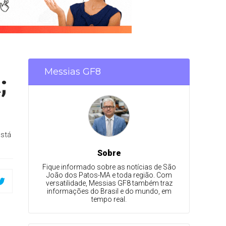
Messias GF8
;
está
Sobre
Fique informado sobre as notícias de São
João dos Patos-MA e toda região. Com
versatilidade, Messias GF8 também traz
informações do Brasil e do mundo, em
tempo real.
o