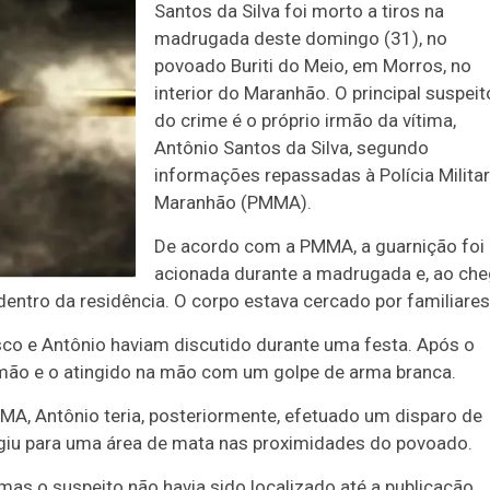
Santos da Silva foi morto a tiros na
madrugada deste domingo (31), no
povoado Buriti do Meio, em Morros, no
interior do Maranhão. O principal suspeit
do crime é o próprio irmão da vítima,
Antônio Santos da Silva, segundo
informações repassadas à Polícia Milita
Maranhão (PMMA).
De acordo com a PMMA, a guarnição foi
acionada durante a madrugada e, ao che
 dentro da residência. O corpo estava cercado por familiares
sco e Antônio haviam discutido durante uma festa. Após o
rmão e o atingido na mão com um golpe de arma branca.
A, Antônio teria, posteriormente, efetuado um disparo de
fugiu para uma área de mata nas proximidades do povoado.
 mas o suspeito não havia sido localizado até a publicação