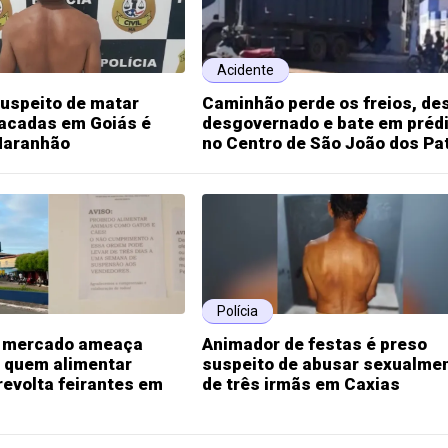
Acidente
uspeito de matar
Caminhão perde os freios, de
facadas em Goiás é
desgovernado e bate em préd
Maranhão
no Centro de São João dos Pa
Polícia
 mercado ameaça
Animador de festas é preso
 quem alimentar
suspeito de abusar sexualme
revolta feirantes em
de três irmãs em Caxias