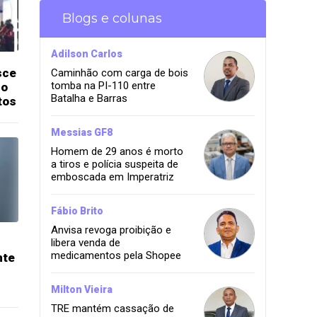
Blogs e colunas
Adilson Carlos
sce
Caminhão com carga de bois
tomba na PI-110 entre
io
Batalha e Barras
tos
Messias GF8
Homem de 29 anos é morto
a tiros e polícia suspeita de
emboscada em Imperatriz
Fábio Brito
Anvisa revoga proibição e
libera venda de
medicamentos pela Shopee
nte
Milton Vieira
TRE mantém cassação de