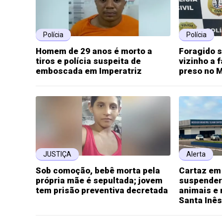
Polícia
Polícia
Homem de 29 anos é morto a
Foragido s
tiros e polícia suspeita de
vizinho a 
emboscada em Imperatriz
preso no 
JUSTIÇA
Alerta
Sob comoção, bebê morta pela
Cartaz em
própria mãe é sepultada; jovem
suspender
tem prisão preventiva decretada
animais e 
Santa Inês