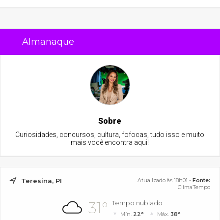
Almanaque
Sobre
Curiosidades, concursos, cultura, fofocas, tudo isso e muito
mais você encontra aqui!
Teresina, PI
Atualizado às 18h01 -
Fonte:
ClimaTempo
31°
Tempo nublado
Mín.
22°
Máx.
38°