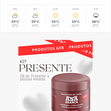
FRI
SAT
SUN
MON
TUE
39°C
39°C
39°C
39°C
38°C
21°C
21°C
20°C
20°C
21°C