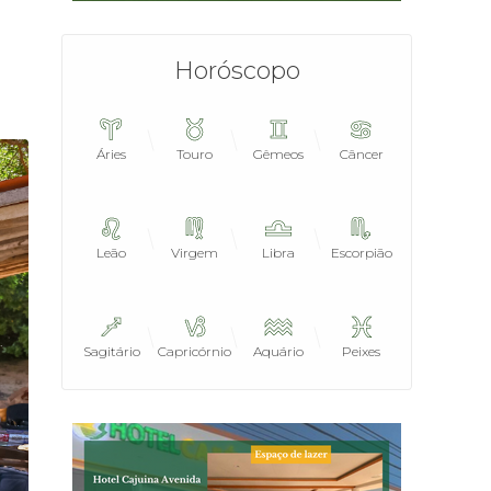
Horóscopo
Áries
Touro
Gêmeos
Câncer
Leão
Virgem
Libra
Escorpião
Sagitário
Capricórnio
Aquário
Peixes