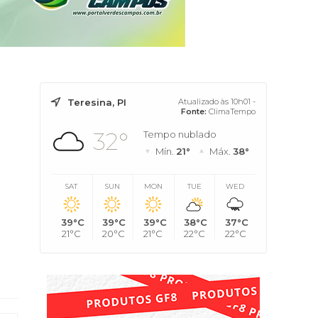
Teresina, PI
Atualizado às 10h01 -
Fonte:
ClimaTempo
32°
Tempo nublado
Mín.
21°
Máx.
38°
SAT
SUN
MON
TUE
WED
39°C
39°C
39°C
38°C
37°C
21°C
20°C
21°C
22°C
22°C