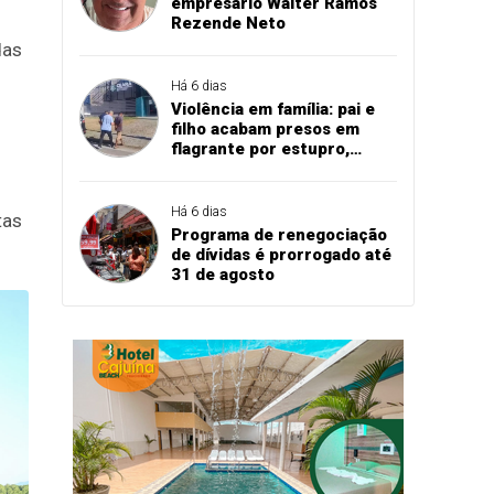
empresário Walter Ramos
Rezende Neto
das
Há 6 dias
Violência em família: pai e
filho acabam presos em
flagrante por estupro,
agressão e expulsão de
vítima em Cascavel
Há 6 dias
tas
Programa de renegociação
de dívidas é prorrogado até
31 de agosto