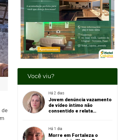
Você viu?
Há 2 dias
Jovem denúncia vazamento
de vídeo íntimo não
s de
consentido e relata
momento de aflição
am
Há 1 dia
Morre em Fortaleza o