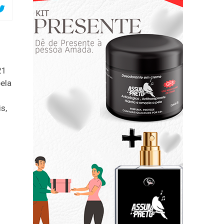
21
ela
s,
s