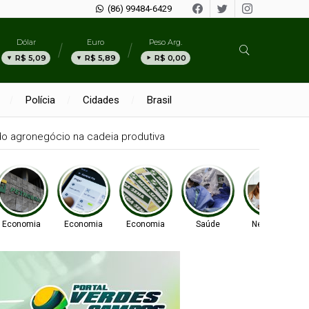
(86) 99484-6429
Dólar
Euro
Peso Arg.
R$ 5,09
R$ 5,89
R$ 0,00
Polícia
Cidades
Brasil
 do agronegócio na cadeia produtiva
Economia
Economia
Economia
Saúde
Negócios