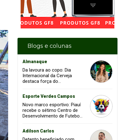
Blogs e colunas
Almanaque
Da lavoura ao copo: Dia
Internacional da Cerveja
destaca força do
agronegócio na cadeia
produtiva
Esporte Verdes Campos
Novo marco esportivo: Piauí
recebe o sétimo Centro de
Desenvolvimento de Futebol
da CBF
Adilson Carlos
Detento beneficiado com