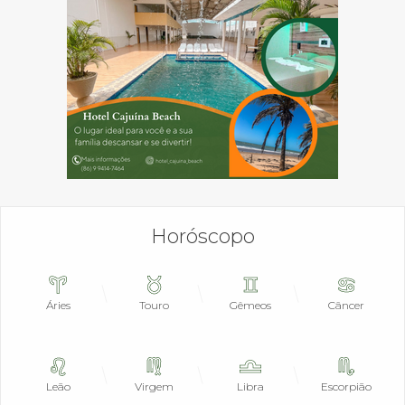
Horóscopo
Áries
Touro
Gêmeos
Câncer
Leão
Virgem
Libra
Escorpião