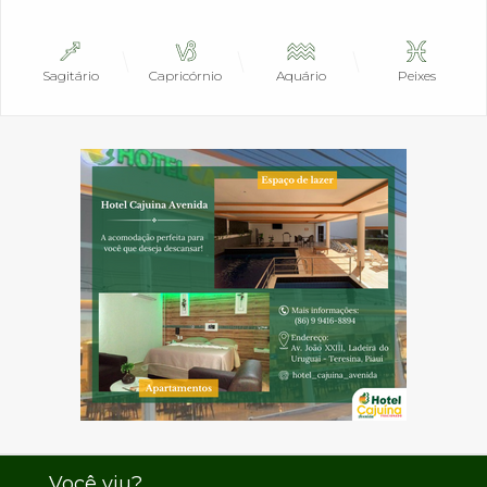
Sagitário
Capricórnio
Aquário
Peixes
Você viu?