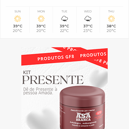
SUN
MON
TUE
WED
THU
39°C
39°C
39°C
37°C
38°C
20°C
20°C
22°C
23°C
20°C