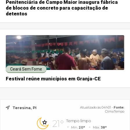
Penitenciária de Campo Maior inaugura fábrica
de blocos de concreto para capacitação de
detentos
Ceará Sem Fome
Festival reúne municípios em Granja-CE
Teresina, PI
Atualizado às 04h01 -
Fonte:
ClimaTempo
21°
Tempo limpo
Mín.
20°
Máx.
38°