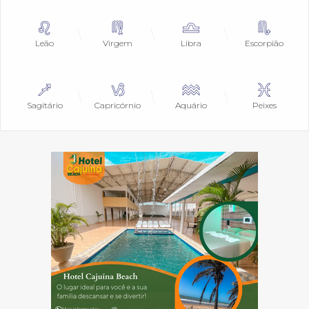
Leão
Virgem
Libra
Escorpião
Sagitário
Capricórnio
Aquário
Peixes