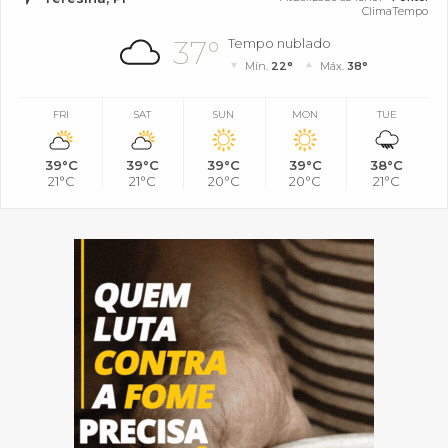
ClimaTempo
37°
Tempo nublado
Mín.
22°
Máx.
38°
FRI
SAT
SUN
MON
TUE
39°C
39°C
39°C
39°C
38°C
21°C
21°C
20°C
20°C
21°C