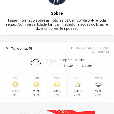
Sobre
Fique informado sobre as notícias de Campo Maior-PI e toda
região. Com versatilidade, também traz informações do Brasil e
do mundo, em tempo real.
Teresina, PI
Atualizado às 02h01 -
Fonte:
ClimaTempo
23°
Tempo nublado
Mín.
21°
Máx.
38°
SAT
SUN
MON
TUE
WED
39°C
39°C
39°C
38°C
37°C
21°C
20°C
21°C
22°C
22°C