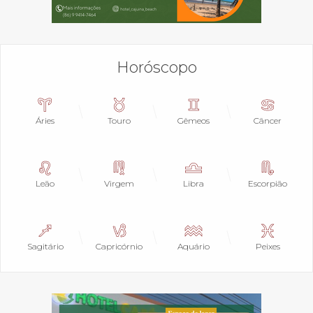
Horóscopo
Áries
Touro
Gêmeos
Câncer
Leão
Virgem
Libra
Escorpião
Sagitário
Capricórnio
Aquário
Peixes