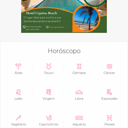
Horóscopo
Áries
Touro
Gêmeos
Câncer
Leão
Virgem
Libra
Escorpião
Sagitário
Capricórnio
Aquário
Peixes