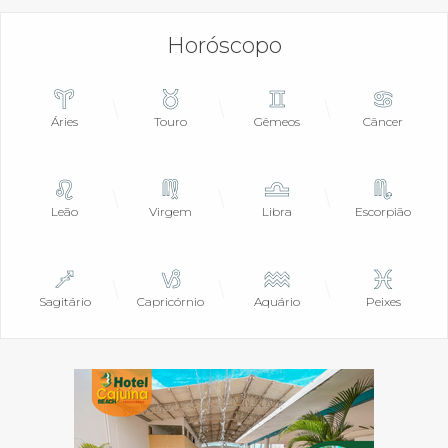
Horóscopo
Áries
Touro
Gêmeos
Câncer
Leão
Virgem
Libra
Escorpião
Sagitário
Capricórnio
Aquário
Peixes