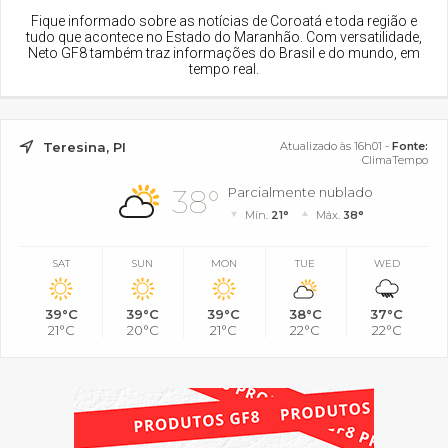
Fique informado sobre as notícias de Coroatá e toda região e
tudo que acontece no Estado do Maranhão. Com versatilidade,
Neto GF8 também traz informações do Brasil e do mundo, em
tempo real.
Teresina, PI
Atualizado às 16h01 -
Fonte:
ClimaTempo
38°
Parcialmente nublado
Mín.
21°
Máx.
38°
SAT
SUN
MON
TUE
WED
39°C
39°C
39°C
38°C
37°C
21°C
20°C
21°C
22°C
22°C