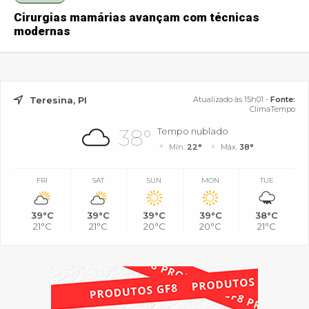
Cirurgias mamárias avançam com técnicas
modernas
Teresina, PI
Atualizado às 15h01 -
Fonte:
ClimaTempo
38°
Tempo nublado
Mín.
22°
Máx.
38°
FRI
SAT
SUN
MON
TUE
39°C
39°C
39°C
39°C
38°C
21°C
21°C
20°C
20°C
21°C