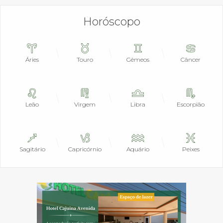
Horóscopo
Áries
Touro
Gêmeos
Câncer
Leão
Virgem
Libra
Escorpião
Sagitário
Capricórnio
Aquário
Peixes