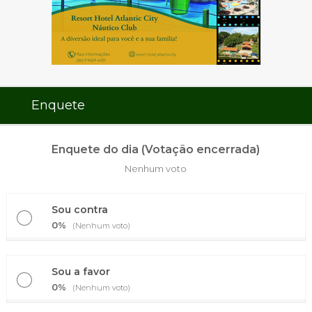
Enquete
Enquete do dia (Votação encerrada)
Nenhum voto
Sou contra
0%
(Nenhum voto)
Sou a favor
0%
(Nenhum voto)