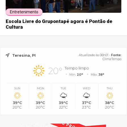
Entretenimento
Escola Livre do Grupontapé agora é Pontão de
Cultura
Teresina, PI
Atualizado às 06h01 -
Fonte:
ClimaTempo
20°
Tempo limpo
Mín.
20°
Máx.
38°
SUN
MON
TUE
WED
THU
39°C
39°C
39°C
37°C
38°C
20°C
20°C
22°C
23°C
20°C