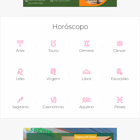
Horóscopo
Áries
Touro
Gêmeos
Câncer
Leão
Virgem
Libra
Escorpião
Sagitário
Capricórnio
Aquário
Peixes