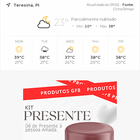
Teresina, PI
Atualizado às 01h02 -
Fonte:
ClimaTempo
23°
Parcialmente nublado
Mín.
20°
Máx.
38°
MON
TUE
WED
THU
FRI
39°C
38°C
37°C
38°C
38°C
21°C
21°C
24°C
20°C
20°C