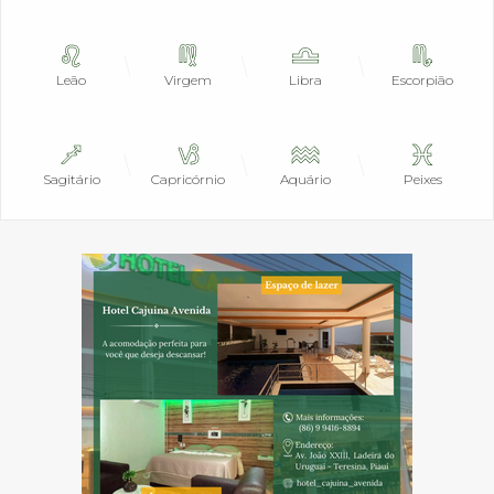
Leão
Virgem
Libra
Escorpião
Sagitário
Capricórnio
Aquário
Peixes