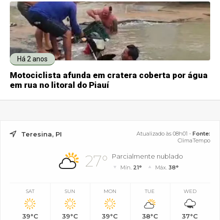
Há 2 anos
Motociclista afunda em cratera coberta por água
em rua no litoral do Piauí
Teresina, PI
Atualizado às 08h01 -
Fonte:
ClimaTempo
27°
Parcialmente nublado
Mín.
21°
Máx.
38°
SAT
SUN
MON
TUE
WED
39°C
39°C
39°C
38°C
37°C