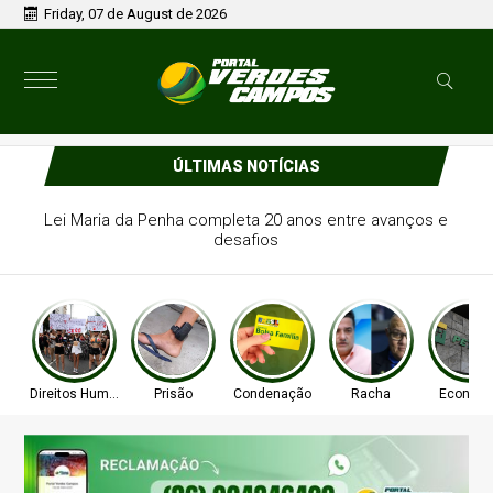
Friday, 07 de August de 2026
ÚLTIMAS NOTÍCIAS
om saída temporária é preso após
a e ameaçar mulher em Piripiri
Direitos Humanos
Prisão
Condenação
Racha
Econom