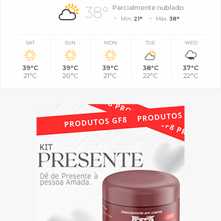
38°
Parcialmente nublado
Mín.
21°
Máx.
38°
SAT
SUN
MON
TUE
WED
39°C
39°C
39°C
38°C
37°C
21°C
20°C
21°C
22°C
22°C