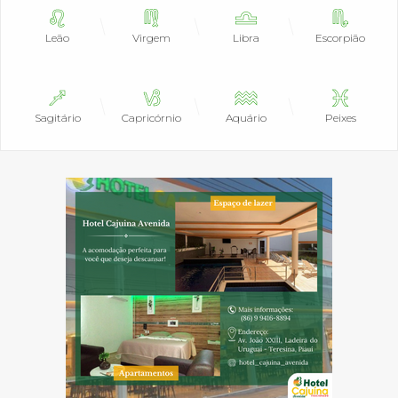
Leão
Virgem
Libra
Escorpião
Sagitário
Capricórnio
Aquário
Peixes