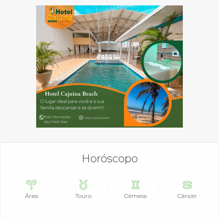
Horóscopo
Áries
Touro
Gêmeos
Câncer