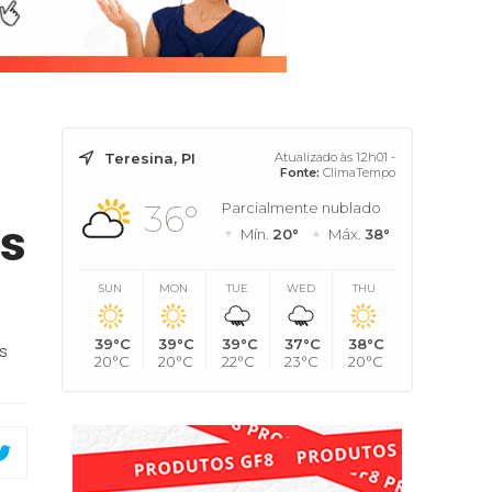
Teresina, PI
Atualizado às 12h01 -
Fonte:
ClimaTempo
36°
Parcialmente nublado
as
Mín.
20°
Máx.
38°
SUN
MON
TUE
WED
THU
39°C
39°C
39°C
37°C
38°C
s
20°C
20°C
22°C
23°C
20°C