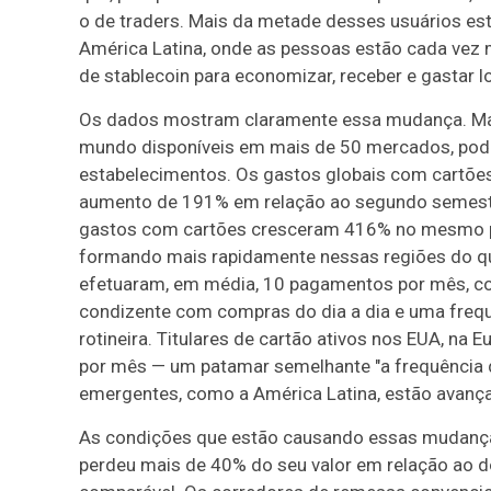
o de traders. Mais da metade desses usuários estã
América Latina, onde as pessoas estão cada vez
de stablecoin para economizar, receber e gastar l
Os dados mostram claramente essa mudança. M
mundo disponíveis em mais de 50 mercados, pod
estabelecimentos. Os gastos globais com cartõe
aumento de 191% em relação ao segundo semest
gastos com cartões cresceram 416% no mesmo pe
formando mais rapidamente nessas regiões do qu
efetuaram, em média, 10 pagamentos por mês, c
condizente com compras do dia a dia e uma freq
rotineira. Titulares de cartão ativos nos EUA, na 
por mês — um patamar semelhante "a frequência 
emergentes, como a América Latina, estão avançan
As condições que estão causando essas mudanças sã
perdeu mais de 40% do seu valor em relação ao d