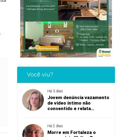
isa
f
Você viu?
Há 3 dias
Jovem denúncia vazamento
de vídeo íntimo não
consentido e relata
momento de aflição
Há 2 dias
Morre em Fortaleza o