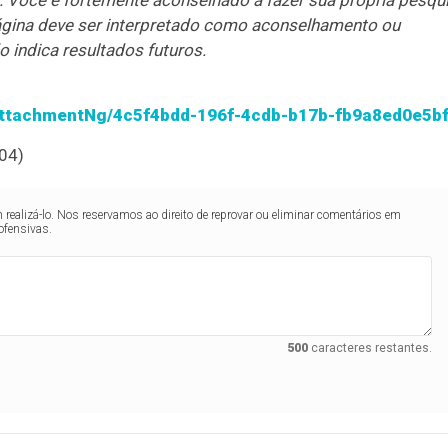
. Você é fortemente aconselhado a fazer sua própria pesqu
 página deve ser interpretado como aconselhamento ou
 indica resultados futuros.
ttachmentNg/4c5f4bdd-196f-4cdb-b17b-fb9a8ed0e5b
04)
realizá-lo. Nos reservamos ao direito de reprovar ou eliminar comentários em
ofensivas.
500
caracteres restantes.