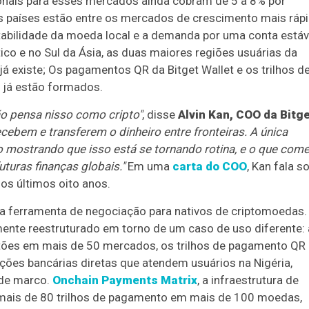
nais para esses mercados ainda cobram de 5 a 8% por
os países estão entre os mercados de crescimento mais ráp
stabilidade da moeda local e a demanda por uma conta estáv
ico e no Sul da Ásia, as duas maiores regiões usuárias da
á existe; Os pagamentos QR da Bitget Wallet e os trilhos d
e já estão formados.
o pensa nisso como cripto"
, disse
Alvin Kan, COO da Bitg
cebem e transferem o dinheiro entre fronteiras. A única
o mostrando que isso está se tornando rotina, e o que com
turas finanças globais."
Em uma
carta do COO
, Kan fala s
os últimos oito anos.
ma ferramenta de negociação para nativos de criptomoedas.
mente reestruturado em torno de um caso de uso diferente: 
rtões em mais de 50 mercados, os trilhos de pagamento QR
ações bancárias diretas que atendem usuários na Nigéria,
nde marco.
Onchain Payments Matrix
, a infraestrutura de
e mais de 80 trilhos de pagamento em mais de 100 moedas,