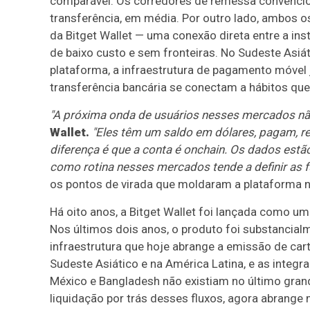
comparável. Os corredores de remessa convencio
transferência, em média. Por outro lado, ambos 
da Bitget Wallet — uma conexão direta entre a in
de baixo custo e sem fronteiras. No Sudeste Asiát
plataforma, a infraestrutura de pagamento móvel j
transferência bancária se conectam a hábitos qu
"A próxima onda de usuários nesses mercados nã
Wallet.
"Eles têm um saldo em dólares, pagam, re
diferença é que a conta é onchain. Os dados estã
como rotina nesses mercados tende a definir as fu
os pontos de virada que moldaram a plataforma n
Há oito anos, a Bitget Wallet foi lançada como u
Nos últimos dois anos, o produto foi substancial
infraestrutura que hoje abrange a emissão de ca
Sudeste Asiático e na América Latina, e as integr
México e Bangladesh não existiam no último gra
liquidação por trás desses fluxos, agora abrang