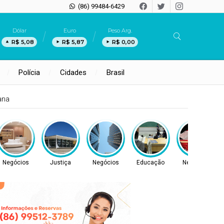
(86) 99484-6429
Dólar
Euro
Peso Arg.
R$ 5,08
R$ 5,87
R$ 0,00
Polícia
Cidades
Brasil
ana
Negócios
Justiça
Negócios
Educação
Negócios