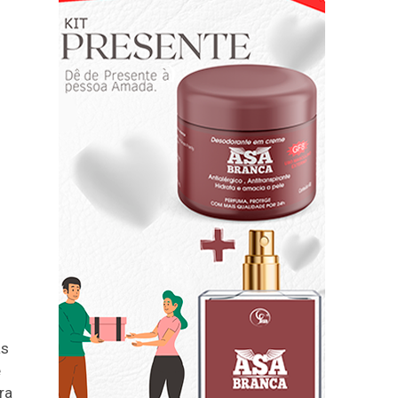
as
e
ra