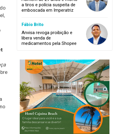
a tiros e polícia suspeita de
ido
emboscada em Imperatriz
el,
Fábio Brito
e
Anvisa revoga proibição e
libera venda de
medicamentos pela Shopee
et
eça
obre
a
 no