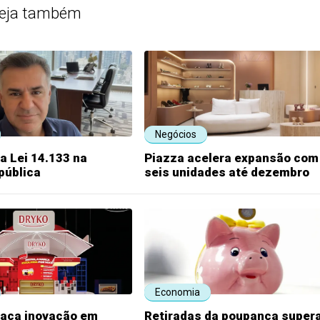
eja também
Negócios
a Lei 14.133 na
Piazza acelera expansão com
pública
seis unidades até dezembro
Economia
taca inovação em
Retiradas da poupança super