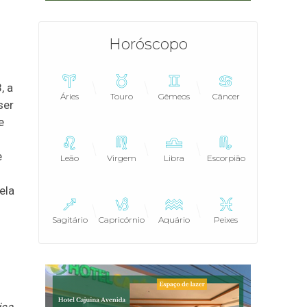
Horóscopo
, a
Áries
Touro
Gêmeos
Câncer
ser
e
e
Leão
Virgem
Libra
Escorpião
ela
Sagitário
Capricórnio
Aquário
Peixes