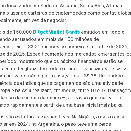
o localizados no Sudeste Asiático, Sul da Ásia, África e
 mais usando carteiras de criptomoedas como contas globa
ocalmente, em vez de negociar.
ais de 150.000
Bitget Wallet Cards
emitidos em todo o
endo ser usados em mais de 150 milhões de
s atingiram US$ 31 milhões no primeiro semestre de 2026,
re de 2025. Especificamente nos mercados emergentes, o
ríodo, mostrando que os hábitos financeiros estão se
e a média global. Em todo o mundo, os usuários de cartão
om um valor médio por transação de US$ 28. Um padrão
uência que indica que os pagamentos são uma atividade
Europa e na Ásia realizam, em média, entre 10 e 14 transaçõe
de uso de cartões de débito —, ao passo que mercados
do rapidamente a partir de uma base inicial mais baixa.
o estruturais e específicas. Na Nigéria, a naira oficial
ólar em 2024; na Argentina, o peso teve uma perda