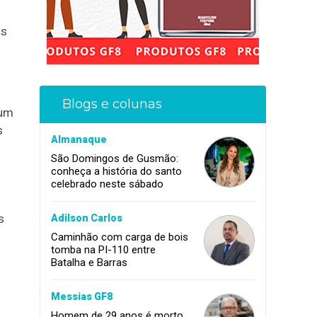
is
Blogs e colunas
 um
s
Almanaque
São Domingos de Gusmão:
conheça a história do santo
celebrado neste sábado
s
Adilson Carlos
Caminhão com carga de bois
tomba na PI-110 entre
Batalha e Barras
Messias GF8
Homem de 29 anos é morto