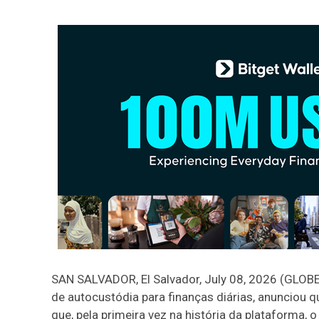
SAN SALVADOR, El Salvador, July 08, 2026 (GLO
de autocustódia para finanças diárias, anunciou
que, pela primeira vez na história da plataforma