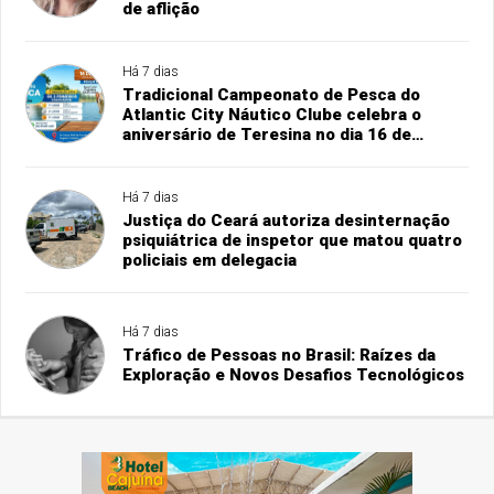
de aflição
Há 7 dias
Tradicional Campeonato de Pesca do
Atlantic City Náutico Clube celebra o
aniversário de Teresina no dia 16 de
agosto
Há 7 dias
Justiça do Ceará autoriza desinternação
psiquiátrica de inspetor que matou quatro
policiais em delegacia
Há 7 dias
Tráfico de Pessoas no Brasil: Raízes da
Exploração e Novos Desafios Tecnológicos