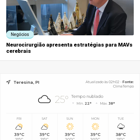
Negócios
Neurocirurgião apresenta estratégias para MAVs
cerebrais
Teresina, PI
Atualizado às 02h02 -
Fonte:
ClimaTempo
25°
Tempo nublado
Mín.
22°
Máx.
38°
FRI
SAT
SUN
MON
TUE
39°C
39°C
39°C
39°C
38°C
21°C
21°C
20°C
20°C
21°C