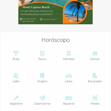
Horóscopo
Áries
Touro
Gêmeos
Câncer
Leão
Virgem
Libra
Escorpião
Sagitário
Capricórnio
Aquário
Peixes