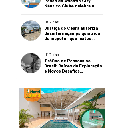
Pesca do Atlantic City
Náutico Clube celebra o
aniversário de Teresina no
dia 16 de agosto
Há 7 dias
Justiça do Ceará autoriza
desinternação psiquiátrica
de inspetor que matou
quatro policiais em
delegacia
Há 7 dias
Tráfico de Pessoas no
Brasil: Raízes da Exploração
e Novos Desafios
Tecnológicos