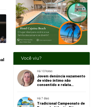
Você viu?
nal
Há 10 horas
Jovem denúncia vazamento
de vídeo íntimo não
consentido e relata
momento de aflição
Há 7 dias
Tradicional Campeonato de