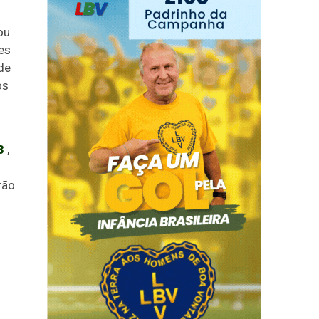
ou
mes
ede
os
3
,
rão