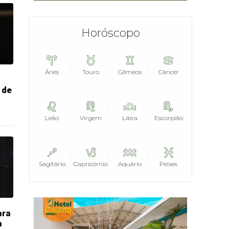
Horóscopo
Áries
Touro
Gêmeos
Câncer
 de
Leão
Virgem
Libra
Escorpião
Sagitário
Capricórnio
Aquário
Peixes
ara
a