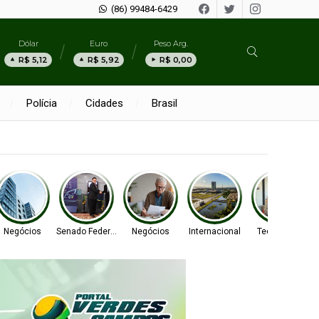
(86) 99484-6429
Dólar
Euro
Peso Arg.
R$ 5,12
R$ 5,92
R$ 0,00
Polícia
Cidades
Brasil
Negócios
Senado Federal
Negócios
Internacional
Tecnologia