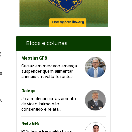
Blogs e colunas
)
Messias GF8
Cartaz em mercado ameaça
suspender quem alimentar
s.
animais e revolta feirantes
em Santa Inês
Galego
Jovem denúncia vazamento
,
de vídeo íntimo não
consentido e relata
momento de aflição
Neto GF8
PCB lança Reginaldo Lima