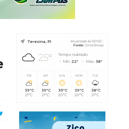
Teresina, PI
Atualizado às 02h02 -
Fonte:
ClimaTempo
25°
Tempo nublado
e
Mín.
22°
Máx.
38°
FRI
SAT
SUN
MON
TUE
39°C
39°C
39°C
39°C
38°C
21°C
21°C
20°C
20°C
21°C