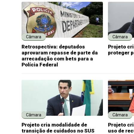
Câmara
Câmara
Retrospectiva: deputados
Projeto cr
aprovaram repasse de parte da
proteger 
arrecadação com bets para a
Polícia Federal
Câmara
Câmara
Projeto cria modalidade de
Projeto c
transição de cuidados no SUS
uso de rec