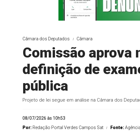
Câmara dos Deputados
Câmara
Comissão aprova n
definição de exame
pública
Projeto de lei segue em análise na Câmara dos Deput
08/07/2026 às 10h53
Por:
Redação Portal Verdes Campos Sat
Fonte:
Agênci