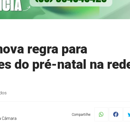
ova regra para
s do pré-natal na red
ados
Compartilhe:
a Câmara