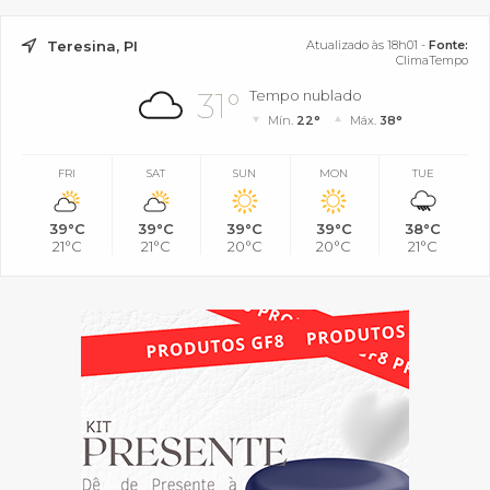
Teresina, PI
Atualizado às 18h01 -
Fonte:
ClimaTempo
31°
Tempo nublado
Mín.
22°
Máx.
38°
FRI
SAT
SUN
MON
TUE
39°C
39°C
39°C
39°C
38°C
21°C
21°C
20°C
20°C
21°C