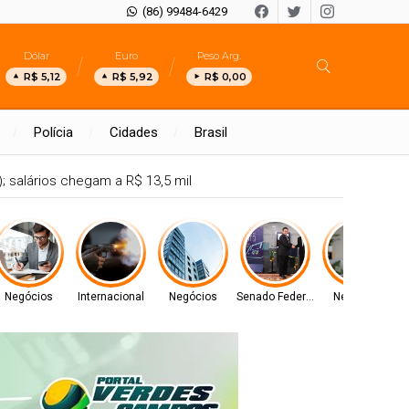
(86) 99484-6429
Dólar
Euro
Peso Arg.
R$ 5,12
R$ 5,92
R$ 0,00
Polícia
Cidades
Brasil
; salários chegam a R$ 13,5 mil
Negócios
Internacional
Negócios
Senado Federal
Negócios