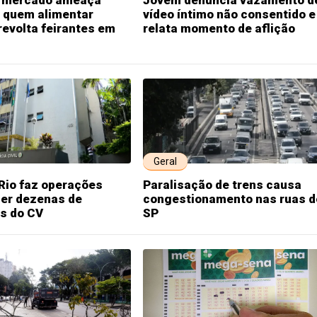
 mercado ameaça
Jovem denúncia vazamento d
 quem alimentar
vídeo íntimo não consentido e
revolta feirantes em
relata momento de aflição
Geral
 Rio faz operações
Paralisação de trens causa
der dezenas de
congestionamento nas ruas d
es do CV
SP