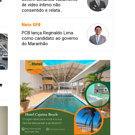
e
de vídeo íntimo não
consentido e relata
momento de aflição
Neto GF8
PCB lança Reginaldo Lima
como candidato ao governo
do Maranhão
e