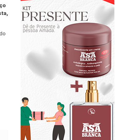
aço
sta,
ado