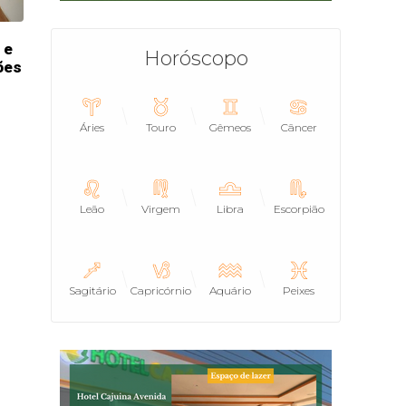
 e
Horóscopo
ões
Áries
Touro
Gêmeos
Câncer
Leão
Virgem
Libra
Escorpião
Sagitário
Capricórnio
Aquário
Peixes