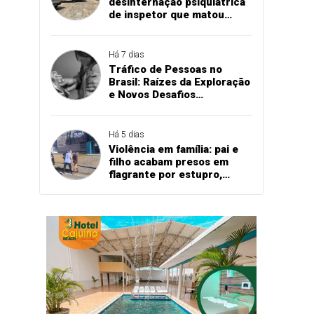
desinternação psiquiátrica
de inspetor que matou
quatro policiais em
delegacia
Há 7 dias
Tráfico de Pessoas no
Brasil: Raízes da Exploração
e Novos Desafios
Tecnológicos
Há 5 dias
Violência em família: pai e
filho acabam presos em
flagrante por estupro,
agressão e expulsão de
vítima em Cascavel