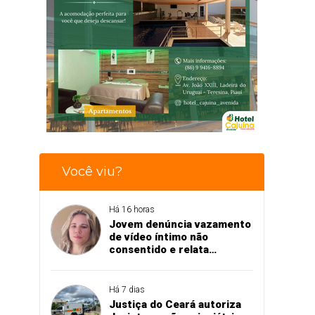
Você viu?
Há 16 horas
Jovem denúncia vazamento
de vídeo íntimo não
consentido e relata
momento de aflição
Há 7 dias
Justiça do Ceará autoriza