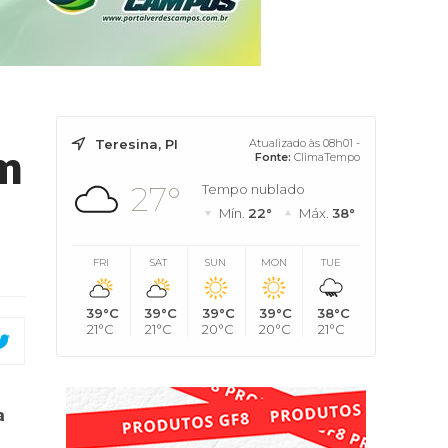
Teresina, PI
Atualizado às 08h01 -
em
Fonte:
ClimaTempo
27°
Tempo nublado
Mín.
22°
Máx.
38°
FRI
SAT
SUN
MON
TUE
39°C
39°C
39°C
39°C
38°C
21°C
21°C
20°C
20°C
21°C
a