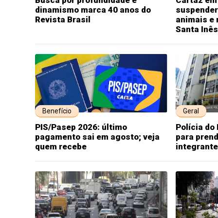
Busca por profundidade e
Cartaz em
dinamismo marca 40 anos do
suspender
Revista Brasil
animais e 
Santa Inês
Benefício
Geral
PIS/Pasep 2026: último
Polícia do
pagamento sai em agosto; veja
para pren
quem recebe
integrant