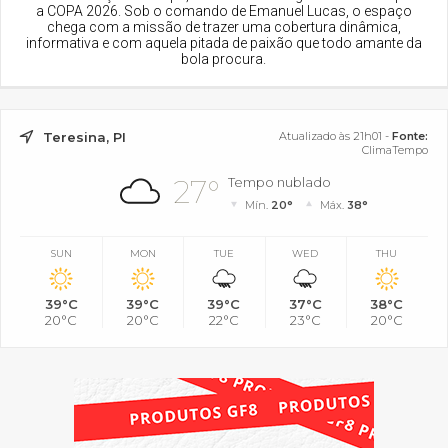
a COPA 2026. Sob o comando de Emanuel Lucas, o espaço
chega com a missão de trazer uma cobertura dinâmica,
informativa e com aquela pitada de paixão que todo amante da
bola procura.
Teresina, PI
Atualizado às 21h01 -
Fonte:
ClimaTempo
27°
Tempo nublado
Mín.
20°
Máx.
38°
SUN
MON
TUE
WED
THU
39°C
39°C
39°C
37°C
38°C
20°C
20°C
22°C
23°C
20°C