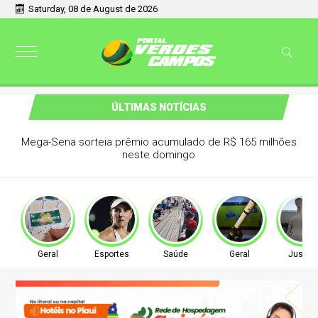
Saturday, 08 de August de 2026
ÚLTIMAS NOTÍCIAS
addad anuncia pausa na carreira neste
segundo semestre
Geral
Esportes
Saúde
Geral
Justiç