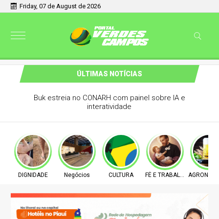
Friday, 07 de August de 2026
ÚLTIMAS NOTÍCIAS
Retiradas da poupança superam depósitos em R$ 7,15
bilhões em julho
DIGNIDADE
Negócios
CULTURA
FÉ E TRABALHO
AGRONEGÓ