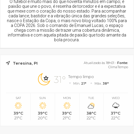
O futebol é muito mais do que noventa minutos em campo; é
paixão que une o povo, é resenha de torcedor e é a expectativa
que mexe com o coração do nosso estado. Para acompanhar
cada lance, bastidor e a vibração única das grandes seleções,
nasce o Estação da Copa, o mais novo blog voltado 100% para
a COPA 2026. Sob o comando de Emanuel Lucas, o espaço
chega com a missão de trazer uma cobertura dinâmica,
informativa e com aquela pitada de paixão que todo amante da
bola procura.
Teresina, PI
Atualizado às 18h01 -
Fonte:
ClimaTempo
31°
Tempo limpo
Mín.
21°
Máx.
38°
SAT
SUN
MON
TUE
WED
39°C
39°C
39°C
38°C
37°C
21°C
20°C
21°C
22°C
22°C