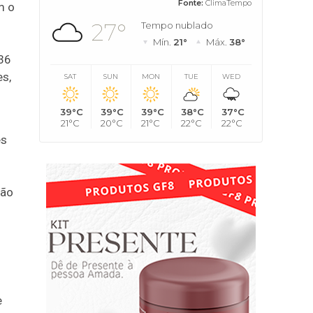
Fonte:
ClimaTempo
m o
27°
Tempo nublado
Mín.
21°
Máx.
38°
836
es,
SAT
SUN
MON
TUE
WED
39°C
39°C
39°C
38°C
37°C
21°C
20°C
21°C
22°C
22°C
es
não
e