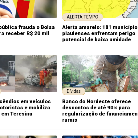
ALERTA TEMPO
pública frauda o Bolsa
Alerta amarelo: 181 município
ra receber R$ 20 mil
piauienses enfrentam perigo
potencial de baixa umidade
Dívidas
cêndios em veículos
Banco do Nordeste oferece
toristas e mobiliza
descontos de até 90% para
 em Teresina
regularização de financiamen
rurais