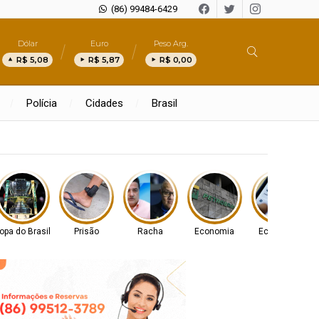
(86) 99484-6429
Dólar
Euro
Peso Arg.
R$ 5,08
R$ 5,87
R$ 0,00
Polícia
Cidades
Brasil
s
opa do Brasil
Prisão
Racha
Economia
Economia