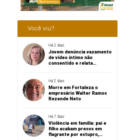
Você viu?
Há 2 dias
Jovem denúncia vazamento
de vídeo íntimo não
consentido e relata
momento de aflição
Há 2 dias
Morre em Fortaleza o
empresário Walter Ramos
Rezende Neto
Há 7 dias
Violência em família: pai e
filho acabam presos em
flagrante por estupro,
agressão e expulsão de