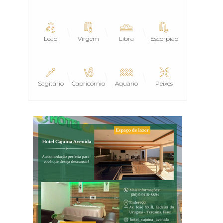
Leão
Virgem
Libra
Escorpião
Sagitário
Capricórnio
Aquário
Peixes