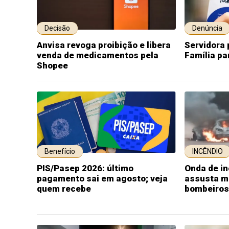
Decisão
Denúncia
Anvisa revoga proibição e libera
Servidora 
venda de medicamentos pela
Família pa
Shopee
Benefício
INCÊNDIO
PIS/Pasep 2026: último
Onda de in
pagamento sai em agosto; veja
assusta mo
quem recebe
bombeiros