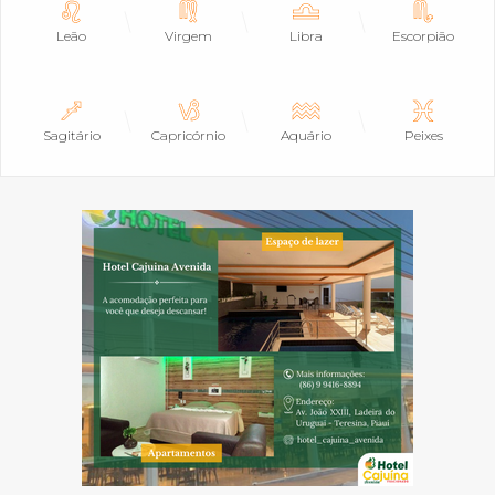
Leão
Virgem
Libra
Escorpião
Sagitário
Capricórnio
Aquário
Peixes