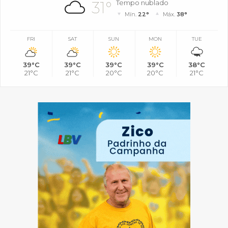
31°
Tempo nublado
Mín.
22°
Máx.
38°
FRI
SAT
SUN
MON
TUE
39°C
39°C
39°C
39°C
38°C
21°C
21°C
20°C
20°C
21°C