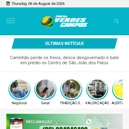
Thursday, 06 de August de 2026
ÚLTIMAS NOTÍCIAS
Cirurgia plástica no Brasil atrai brasileiras no exterior
Negócios
Geral
TRADIÇÃO DE FÉ
VALORIZAÇÃO
ALERTA T