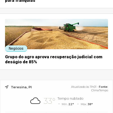
para franquias
Negócios
Grupo do agro aprova recuperação judicial com
deságio de 85%
Teresina, PI
Atualizado às 11h01 -
Fonte:
ClimaTempo
33°
Tempo nublado
Mín.
22°
Máx.
38°