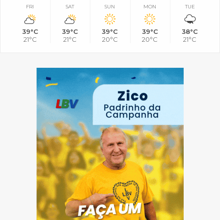
FRI
SAT
SUN
MON
TUE
39°C
39°C
39°C
39°C
38°C
21°C
21°C
20°C
20°C
21°C