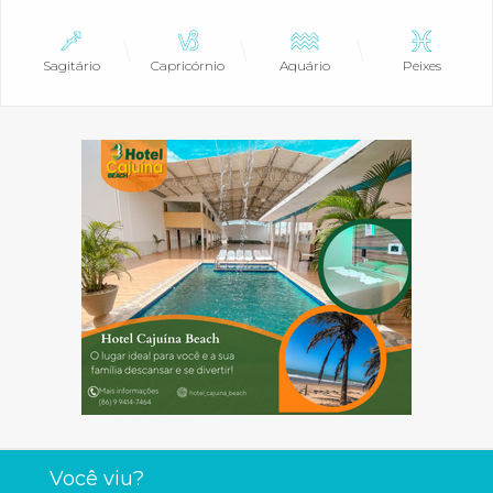
Sagitário
Capricórnio
Aquário
Peixes
Você viu?