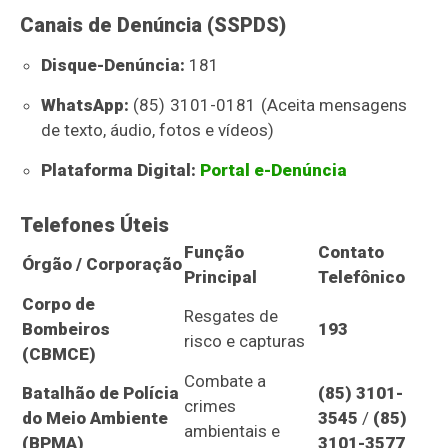
Canais de Denúncia (SSPDS)
Disque-Denúncia:
181
WhatsApp:
(85) 3101-0181 (Aceita mensagens
de texto, áudio, fotos e vídeos)
Plataforma Digital:
Portal e-Denúncia
Telefones Úteis
Função
Contato
Órgão / Corporação
Principal
Telefônico
Corpo de
Resgates de
Bombeiros
193
risco e capturas
(CBMCE)
Combate a
Batalhão de Polícia
(85) 3101-
crimes
do Meio Ambiente
3545
/
(85)
ambientais e
(BPMA)
3101-3577