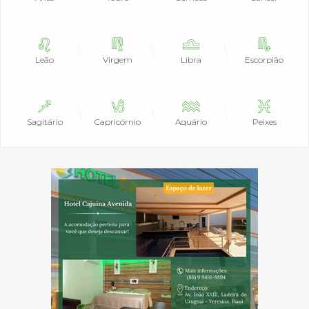
Leão
Virgem
Libra
Escorpião
Sagitário
Capricórnio
Aquário
Peixes