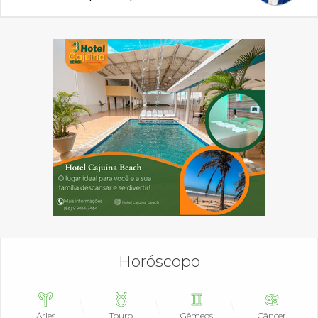
Horóscopo
Áries
Touro
Gêmeos
Câncer