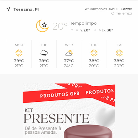
Teresina, PI
Atualizado às 04h01 -
Fonte:
ClimaTempo
20°
Tempo limpo
Mín.
20°
Máx.
38°
MON
TUE
WED
THU
FRI
39°C
38°C
37°C
38°C
38°C
21°C
21°C
24°C
20°C
20°C