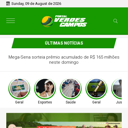
Sunday, 09 de August de 2026
ÚLTIMAS NOTÍCIAS
sta Bia Haddad anuncia pausa na carreira neste
segundo semestre
Geral
Esportes
Saúde
Geral
Justiç