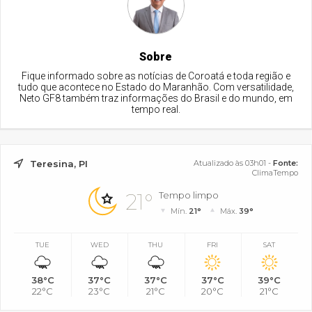
Sobre
Fique informado sobre as notícias de Coroatá e toda região e
tudo que acontece no Estado do Maranhão. Com versatilidade,
Neto GF8 também traz informações do Brasil e do mundo, em
tempo real.
Teresina, PI
Atualizado às 03h01 -
Fonte:
ClimaTempo
21°
Tempo limpo
Mín.
21°
Máx.
39°
TUE
WED
THU
FRI
SAT
38°C
37°C
37°C
37°C
39°C
22°C
23°C
21°C
20°C
21°C