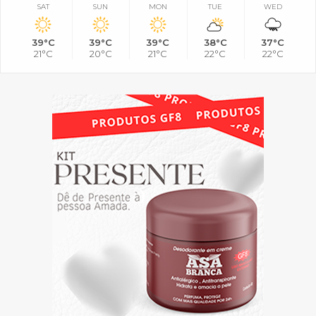
SAT
SUN
MON
TUE
WED
39°C
39°C
39°C
38°C
37°C
21°C
20°C
21°C
22°C
22°C