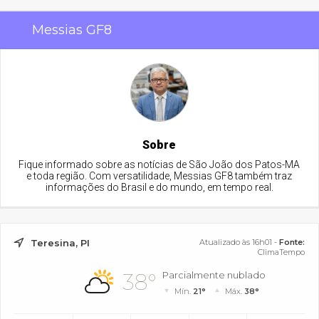
Messias GF8
Sobre
Fique informado sobre as notícias de São João dos Patos-MA
e toda região. Com versatilidade, Messias GF8 também traz
informações do Brasil e do mundo, em tempo real.
Teresina, PI
Atualizado às 16h01 -
Fonte:
ClimaTempo
38°
Parcialmente nublado
Mín.
21°
Máx.
38°