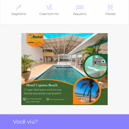
Sagitário
Capricórnio
Aquário
Peixes
Você viu?