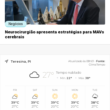
Negócios
Neurocirurgião apresenta estratégias para MAVs
cerebrais
Teresina, PI
Atualizado às 08h01 -
Fonte:
ClimaTempo
27°
Tempo nublado
Mín.
22°
Máx.
38°
FRI
SAT
SUN
MON
TUE
39°C
39°C
39°C
39°C
38°C
21°C
21°C
20°C
20°C
21°C