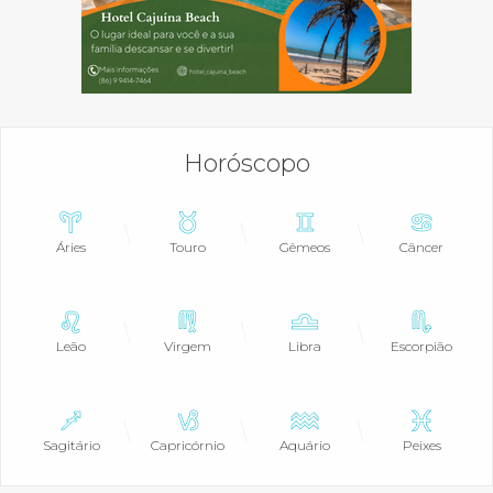
Horóscopo
Áries
Touro
Gêmeos
Câncer
Leão
Virgem
Libra
Escorpião
Sagitário
Capricórnio
Aquário
Peixes