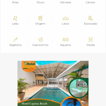
Áries
Touro
Gêmeos
Câncer
Leão
Virgem
Libra
Escorpião
Sagitário
Capricórnio
Aquário
Peixes