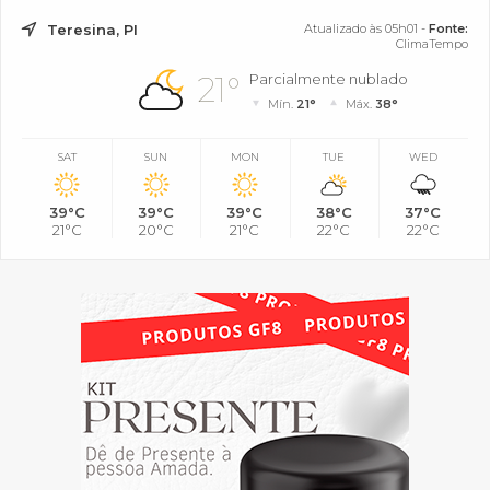
Teresina, PI
Atualizado às 05h01 -
Fonte:
ClimaTempo
21°
Parcialmente nublado
Mín.
21°
Máx.
38°
SAT
SUN
MON
TUE
WED
39°C
39°C
39°C
38°C
37°C
21°C
20°C
21°C
22°C
22°C