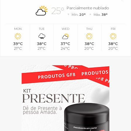
25°
Parcialmente nublado
Mín.
20°
Máx.
38°
MON
TUE
WED
THU
FRI
39°C
38°C
37°C
38°C
38°C
21°C
21°C
24°C
20°C
20°C