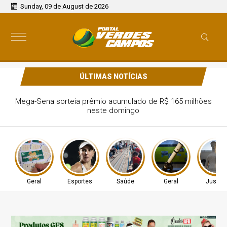
Sunday, 09 de August de 2026
ÚLTIMAS NOTÍCIAS
 Haddad anuncia pausa na carreira neste
segundo semestre
Geral
Esportes
Saúde
Geral
Justiç