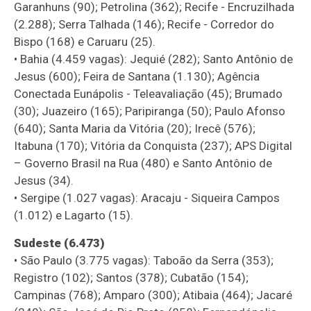
Garanhuns (90); Petrolina (362); Recife - Encruzilhada
(2.288); Serra Talhada (146); Recife - Corredor do
Bispo (168) e Caruaru (25).
• Bahia (4.459 vagas): Jequié (282); Santo Antônio de
Jesus (600); Feira de Santana (1.130); Agência
Conectada Eunápolis - Teleavaliação (45); Brumado
(30); Juazeiro (165); Paripiranga (50); Paulo Afonso
(640); Santa Maria da Vitória (20); Irecê (576);
Itabuna (170); Vitória da Conquista (237); APS Digital
– Governo Brasil na Rua (480) e Santo Antônio de
Jesus (34).
• Sergipe (1.027 vagas): Aracaju - Siqueira Campos
(1.012) e Lagarto (15).
Sudeste (6.473)
• São Paulo (3.775 vagas): Taboão da Serra (353);
Registro (102); Santos (378); Cubatão (154);
Campinas (768); Amparo (300); Atibaia (464); Jacaré