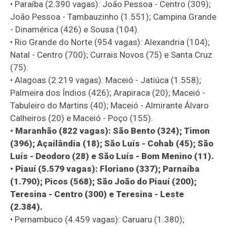
• Paraíba (2.390 vagas): João Pessoa - Centro (309);
João Pessoa - Tambauzinho (1.551); Campina Grande
- Dinamérica (426) e Sousa (104).
• Rio Grande do Norte (954 vagas): Alexandria (104);
Natal - Centro (700); Currais Novos (75) e Santa Cruz
(75).
• Alagoas (2.219 vagas): Maceió - Jatiúca (1.558);
Palmeira dos Índios (426); Arapiraca (20); Maceió -
Tabuleiro do Martins (40); Maceió - Almirante Álvaro
Calheiros (20) e Maceió - Poço (155).
• Maranhão (822 vagas): São Bento (324); Timon
(396); Açailândia (18); São Luís - Cohab (45); São
Luís - Deodoro (28) e São Luís - Bom Menino (11).
• Piauí (5.579 vagas): Floriano (337); Parnaíba
(1.790); Picos (568); São João do Piauí (200);
Teresina - Centro (300) e Teresina - Leste
(2.384).
• Pernambuco (4.459 vagas): Caruaru (1.380);