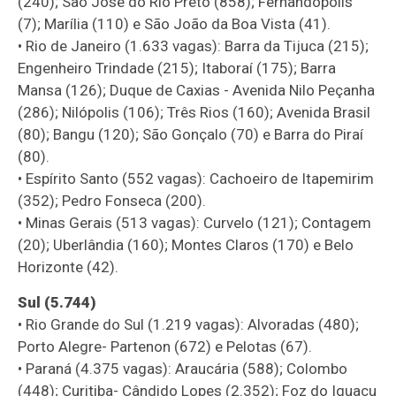
(240); São José do Rio Preto (858); Fernandópolis
(7); Marília (110) e São João da Boa Vista (41).
• Rio de Janeiro (1.633 vagas): Barra da Tijuca (215);
Engenheiro Trindade (215); Itaboraí (175); Barra
Mansa (126); Duque de Caxias - Avenida Nilo Peçanha
(286); Nilópolis (106); Três Rios (160); Avenida Brasil
(80); Bangu (120); São Gonçalo (70) e Barra do Piraí
(80).
• Espírito Santo (552 vagas): Cachoeiro de Itapemirim
(352); Pedro Fonseca (200).
• Minas Gerais (513 vagas): Curvelo (121); Contagem
(20); Uberlândia (160); Montes Claros (170) e Belo
Horizonte (42).
Sul (5.744)
• Rio Grande do Sul (1.219 vagas): Alvoradas (480);
Porto Alegre- Partenon (672) e Pelotas (67).
• Paraná (4.375 vagas): Araucária (588); Colombo
(448); Curitiba- Cândido Lopes (2.352); Foz do Iguaçu