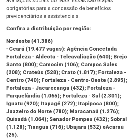
avaliações sociais do INSS. Essas são etapas
obrigatórias para a concessão de benefícios
previdenciários e assistenciais.
Confira a distribuição por região:
Nordeste (41.386)
•
Ceará (19.477 vagas): Agência Conectada
Fortaleza - Aldeota - Teleavaliação (640); Brejo
Santo (800); Camocim (106); Campos Sales
(208); Crateús (528); Crato (1.817); Fortaleza -
Centro (740); Fortaleza - Centro-Oeste (2.895);
Fortaleza - Jacarecanga (432); Fortaleza -
Parquelândia (1.065); Fortaleza - Sul (2.301);
Iguatu (920); Itapagé (272); Itapipoca (800);
Juazeiro do Norte (780); Maracanaú (1.276);
Quixadá (1.064); Senador Pompeu (432); Sobral
(1.128); Tianguá (716); Ubajara (532) eAcaraú
(25).