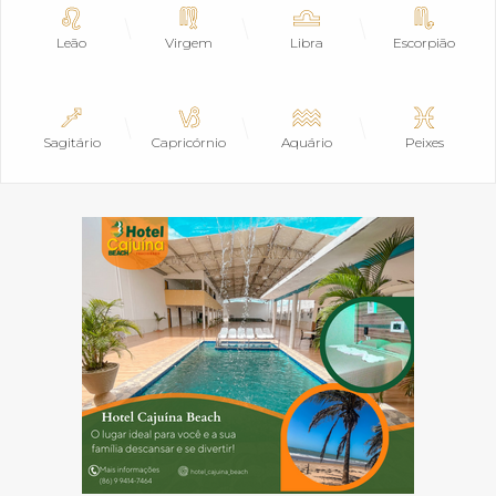
Leão
Virgem
Libra
Escorpião
Sagitário
Capricórnio
Aquário
Peixes