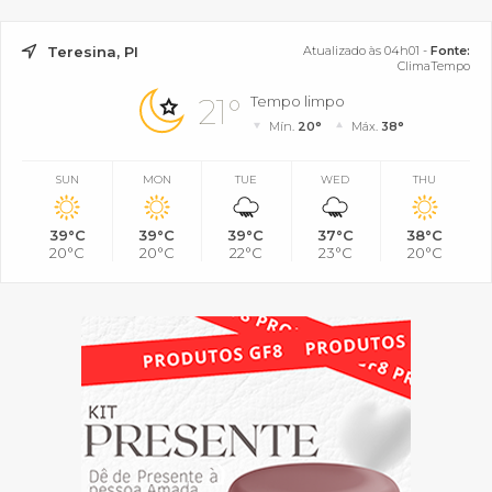
Teresina, PI
Atualizado às 04h01 -
Fonte:
ClimaTempo
21°
Tempo limpo
Mín.
20°
Máx.
38°
SUN
MON
TUE
WED
THU
39°C
39°C
39°C
37°C
38°C
20°C
20°C
22°C
23°C
20°C