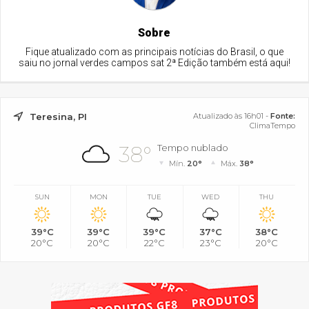
Sobre
Fique atualizado com as principais notícias do Brasil, o que
saiu no jornal verdes campos sat 2ª Edição também está aqui!
Teresina, PI
Atualizado às 16h01 -
Fonte:
ClimaTempo
38°
Tempo nublado
Mín.
20°
Máx.
38°
SUN
MON
TUE
WED
THU
39°C
39°C
39°C
37°C
38°C
20°C
20°C
22°C
23°C
20°C