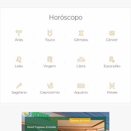
Horóscopo
Áries
Touro
Gêmeos
Câncer
Leão
Virgem
Libra
Escorpião
Sagitário
Capricórnio
Aquário
Peixes